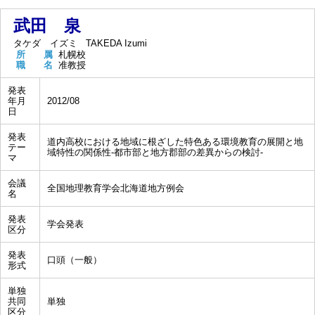
武田 泉
タケダ イズミ
TAKEDA Izumi
所 属
札幌校
職 名
准教授
発表
年月
2012/08
日
発表
道内高校における地域に根ざした特色ある環境教育の展開と地
テー
域特性の関係性-都市部と地方郡部の差異からの検討-
マ
会議
全国地理教育学会北海道地方例会
名
発表
学会発表
区分
発表
口頭（一般）
形式
単独
共同
単独
区分