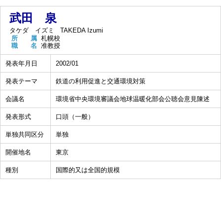
武田 泉
タケダ イズミ
TAKEDA Izumi
所 属
札幌校
職 名
准教授
発表年月日
2002/01
発表テーマ
鉄道の利用促進と交通環境対策
会議名
環境省中央環境審議会地球温暖化部会公聴会意見陳述
発表形式
口頭（一般）
単独共同区分
単独
開催地名
東京
種別
国際的又は全国的規模