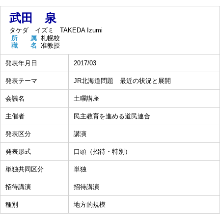
武田 泉
タケダ イズミ
TAKEDA Izumi
所 属
札幌校
職 名
准教授
発表年月日
2017/03
発表テーマ
JR北海道問題 最近の状況と展開
会議名
土曜講座
主催者
民主教育を進める道民連合
発表区分
講演
発表形式
口頭（招待・特別）
単独共同区分
単独
招待講演
招待講演
種別
地方的規模