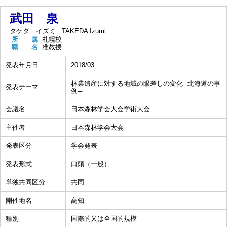
武田 泉
タケダ イズミ
TAKEDA Izumi
所 属
札幌校
職 名
准教授
発表年月日
2018/03
林業遺産に対する地域の眼差しの変化─北海道の事
発表テーマ
例─
会議名
日本森林学会大会学術大会
主催者
日本森林学会大会
発表区分
学会発表
発表形式
口頭（一般）
単独共同区分
共同
開催地名
高知
種別
国際的又は全国的規模