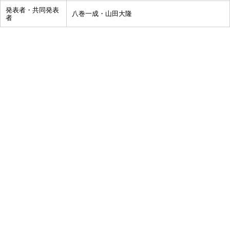
発表者・共同発表
八巻一成・山田大隆
者