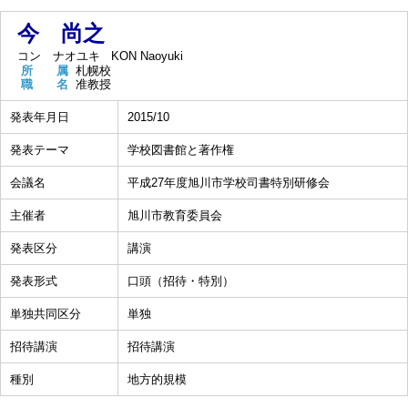
今 尚之
コン ナオユキ
KON Naoyuki
所 属
札幌校
職 名
准教授
発表年月日
2015/10
発表テーマ
学校図書館と著作権
会議名
平成27年度旭川市学校司書特別研修会
主催者
旭川市教育委員会
発表区分
講演
発表形式
口頭（招待・特別）
単独共同区分
単独
招待講演
招待講演
種別
地方的規模