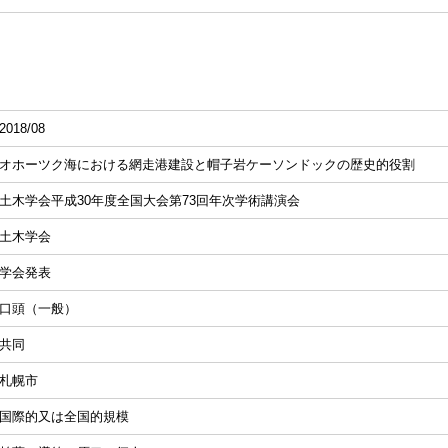
2018/08
オホーツク海における網走港建設と帽子岩ケーソンドックの歴史的役割
土木学会平成30年度全国大会第73回年次学術講演会
土木学会
学会発表
口頭（一般）
共同
札幌市
国際的又は全国的規模