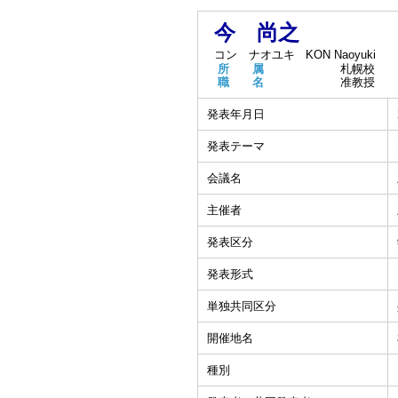
今 尚之
コン ナオユキ
KON Naoyuki
所 属
札幌校
職 名
准教授
発表年月日
発表テーマ
会議名
主催者
発表区分
発表形式
単独共同区分
開催地名
種別