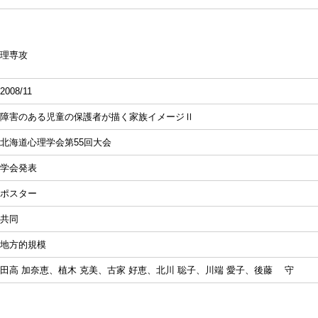
理専攻
2008/11
障害のある児童の保護者が描く家族イメージⅡ
北海道心理学会第55回大会
学会発表
ポスター
共同
地方的規模
田高 加奈恵、植木 克美、古家 好恵、北川 聡子、川端 愛子、後藤 守