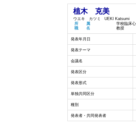
植木 克美
ウエキ カツミ
UEKI Katsumi
所 属
学校臨床心
職 名
教授
発表年月日
発表テーマ
会議名
発表区分
発表形式
単独共同区分
種別
発表者・共同発表者