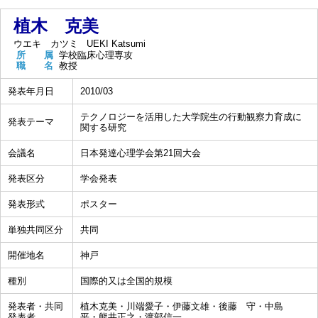
植木 克美
ウエキ カツミ
UEKI Katsumi
所 属
学校臨床心理専攻
職 名
教授
発表年月日
2010/03
テクノロジーを活用した大学院生の行動観察力育成に
発表テーマ
関する研究
会議名
日本発達心理学会第21回大会
発表区分
学会発表
発表形式
ポスター
単独共同区分
共同
開催地名
神戸
種別
国際的又は全国的規模
発表者・共同
植木克美・川端愛子・伊藤文雄・後藤 守・中島
発表者
平・熊井正之・渡部信一