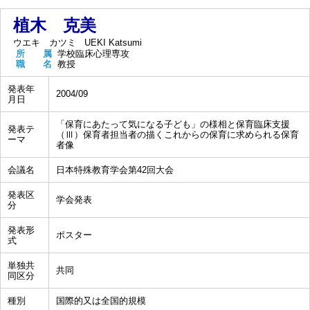
植木 克美
ウエキ カツミ
UEKI Katsumi
所 属
学校臨床心理専攻
職 名
教授
発表年
2004/09
月日
「保育にあたって気になる子ども」の様相と保育臨床支援
発表テ
（Ⅲ）保育者担当者の描くこれからの保育に求められる保育
ーマ
者像
会議名
日本特殊教育学会第42回大会
発表区
学会発表
分
発表形
ポスター
式
単独共
共同
同区分
種別
国際的又は全国的規模