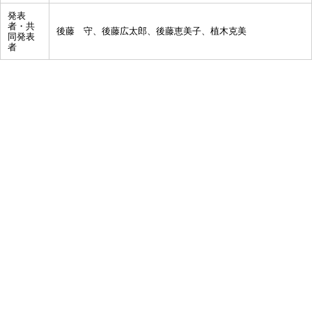
発表
者・共
後藤 守、後藤広太郎、後藤恵美子、植木克美
同発表
者