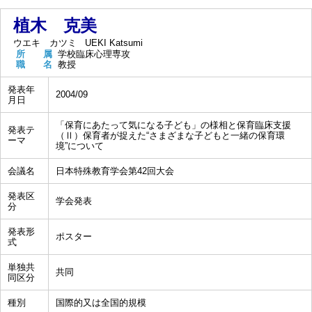
植木 克美
ウエキ カツミ
UEKI Katsumi
所 属
学校臨床心理専攻
職 名
教授
発表年
2004/09
月日
「保育にあたって気になる子ども」の様相と保育臨床支援
発表テ
（Ⅱ）保育者が捉えた“さまざまな子どもと一緒の保育環
ーマ
境”について
会議名
日本特殊教育学会第42回大会
発表区
学会発表
分
発表形
ポスター
式
単独共
共同
同区分
種別
国際的又は全国的規模