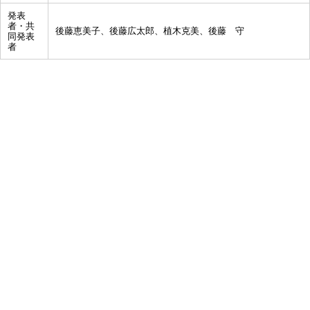
発表
者・共
後藤恵美子、後藤広太郎、植木克美、後藤 守
同発表
者