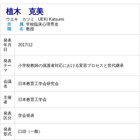
植木 克美
ウエキ カツミ
UEKI Katsumi
所 属
学校臨床心理専攻
職 名
教授
発表
年月
2017/12
日
発表
テー
小学校教師の保護者対応における変容プロセスと世代継承
マ
会議
日本教育工学会研究会
名
主催
日本教育工学会
者
発表
学会発表
区分
発表
口頭（一般）
形式