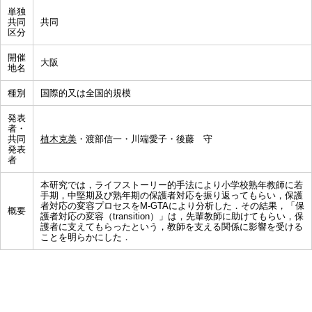
単独
共同
共同
区分
開催
大阪
地名
種別
国際的又は全国的規模
発表
者・
共同
植木克美
・渡部信一・川端愛子・後藤 守
発表
者
本研究では，ライフストーリー的手法により小学校熟年教師に若
手期，中堅期及び熟年期の保護者対応を振り返ってもらい，保護
者対応の変容プロセスをM-GTAにより分析した．その結果，「保
概要
護者対応の変容（transition）」は，先輩教師に助けてもらい，保
護者に支えてもらったという，教師を支える関係に影響を受ける
ことを明らかにした．