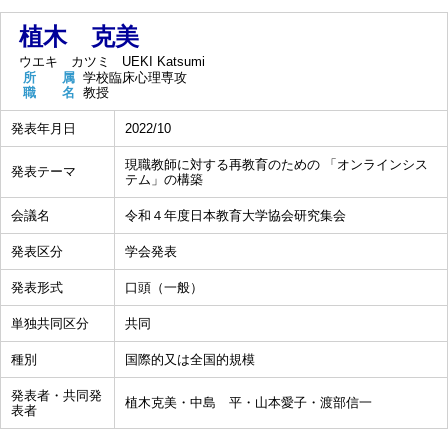
植木 克美
ウエキ カツミ
UEKI Katsumi
所 属
学校臨床心理専攻
職 名
教授
発表年月日
2022/10
現職教師に対する再教育のための 「オンラインシス
発表テーマ
テム」の構築
会議名
令和４年度日本教育大学協会研究集会
発表区分
学会発表
発表形式
口頭（一般）
単独共同区分
共同
種別
国際的又は全国的規模
発表者・共同発
植木克美・中島 平・山本愛子・渡部信一
表者