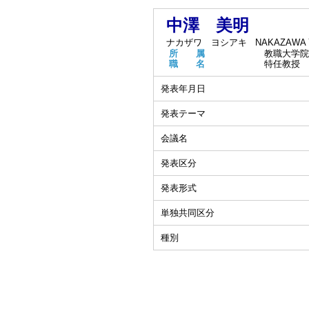
中澤 美明
ナカザワ ヨシアキ
NAKAZAWA Y
所 属
教職大学院
職 名
特任教授
発表年月日
発表テーマ
会議名
発表区分
発表形式
単独共同区分
種別