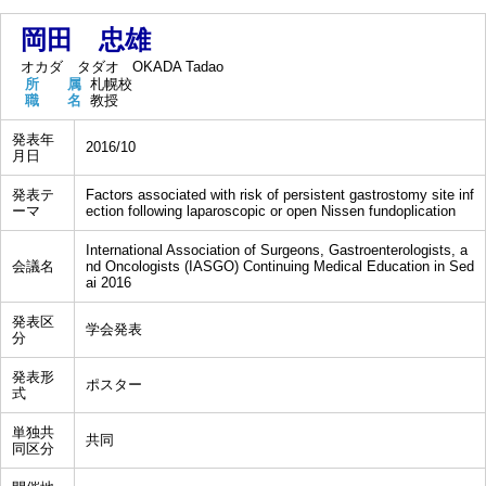
岡田 忠雄
オカダ タダオ
OKADA Tadao
所 属
札幌校
職 名
教授
発表年
2016/10
月日
発表テ
Factors associated with risk of persistent gastrostomy site inf
ーマ
ection following laparoscopic or open Nissen fundoplication
International Association of Surgeons, Gastroenterologists, a
会議名
nd Oncologists (IASGO) Continuing Medical Education in Sed
ai 2016
発表区
学会発表
分
発表形
ポスター
式
単独共
共同
同区分