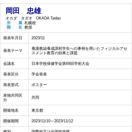
岡田 忠雄
オカダ タダオ
OKADA Tadao
所 属
札幌校
職 名
教授
発表年月日
2023/11
養護教諭養成課程学生への事例を用いたフィジカルアセ
発表テーマ
スメント教育の効果と課題
会議名
日本学校保健学会第69回学術大会
発表区分
学会発表
発表形式
ポスター
単独共同区
共同
分
開催地名
東京都
開催期間
2023/11/10～2023/11/12
種別
国際的又は全国的規模