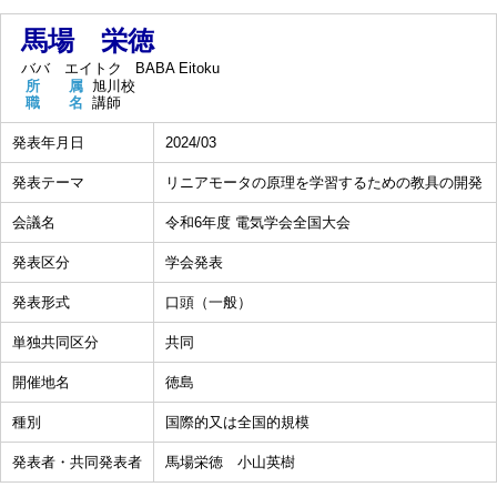
馬場 栄徳
ババ エイトク
BABA Eitoku
所 属
旭川校
職 名
講師
発表年月日
2024/03
発表テーマ
リニアモータの原理を学習するための教具の開発
会議名
令和6年度 電気学会全国大会
発表区分
学会発表
発表形式
口頭（一般）
単独共同区分
共同
開催地名
徳島
種別
国際的又は全国的規模
発表者・共同発表者
馬場栄徳 小山英樹