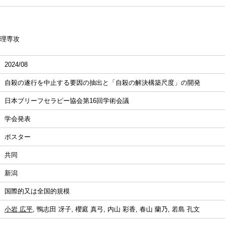
理専攻
2024/08
自殺の遂行を中止する要因の抽出と「自殺の解決構築尺度」の開発
日本ブリーフセラピー協会第16回学術会議
学会発表
ポスター
共同
新潟
国際的又は全国的規模
小岩 広平
, 鴨志田 冴子, 櫻庭 真弓, 内山 彩香, 春山 蘭乃, 若島 孔文