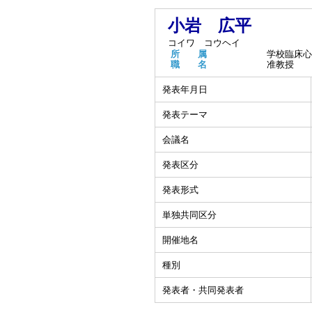
小岩 広平
コイワ コウヘイ
所 属
学校臨床心
職 名
准教授
発表年月日
発表テーマ
会議名
発表区分
発表形式
単独共同区分
開催地名
種別
発表者・共同発表者