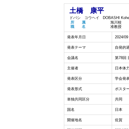
土橋 康平
ドバシ コウヘイ
DOBASHI Kohe
所 属
旭川校
職 名
准教授
発表年月日
2024/09
発表テーマ
自発的
会議名
第78回
主催者
日本体
発表区分
学会発
発表形式
ポスタ
単独共同区分
共同
国名
日本
開催地名
佐賀