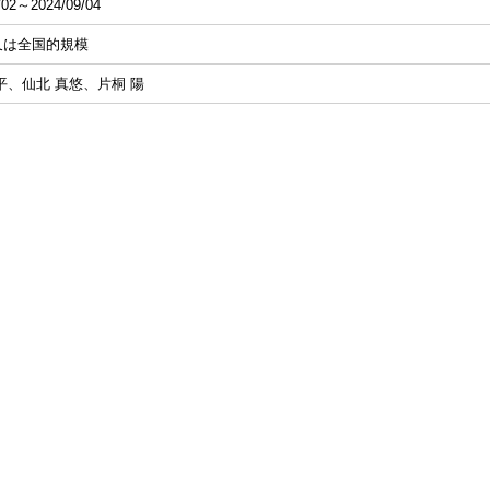
/02～2024/09/04
又は全国的規模
平、仙北 真悠、片桐 陽