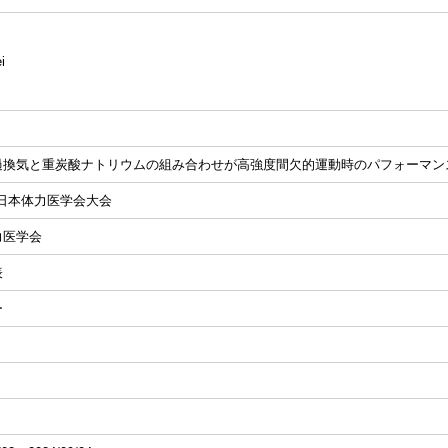
i
過換気と重炭酸ナトリウムの組み合わせが高強度間欠的運動時のパフォーマン
 日本体力医学会大会
力医学会
表
ー