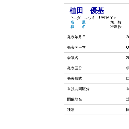
植田 優基
ウエダ ユウキ
UEDA Yuki
所 属
旭川校
職 名
准教授
発表年月日
2
発表テーマ
O
会議名
発表区分
発表形式
単独共同区分
開催地名
種別