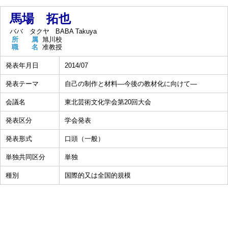
馬場 拓也
ババ タクヤ
BABA Takuya
所 属
旭川校
職 名
准教授
発表年月日
2014/07
発表テーマ
自己の制作と材料―今後の教材化に向けて―
会議名
東北芸術文化学会第20回大会
発表区分
学会発表
発表形式
口頭（一般）
単独共同区分
単独
種別
国際的又は全国的規模