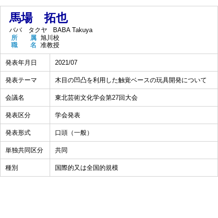
馬場 拓也
ババ タクヤ
BABA Takuya
所 属
旭川校
職 名
准教授
発表年月日
2021/07
発表テーマ
木目の凹凸を利用した触覚ベースの玩具開発について
会議名
東北芸術文化学会第27回大会
発表区分
学会発表
発表形式
口頭（一般）
単独共同区分
共同
種別
国際的又は全国的規模