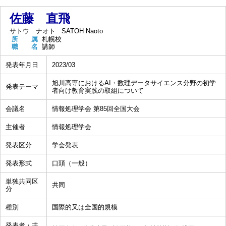
佐藤 直飛
サトウ ナオト
SATOH Naoto
所 属
札幌校
職 名
講師
発表年月日
2023/03
旭川高専におけるAI・数理データサイエンス分野の初学
発表テーマ
者向け教育実践の取組について
会議名
情報処理学会 第85回全国大会
主催者
情報処理学会
発表区分
学会発表
発表形式
口頭（一般）
単独共同区
共同
分
種別
国際的又は全国的規模
発表者・共