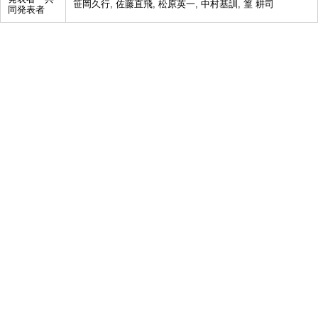
笹岡久行, 佐藤直飛, 松原英一, 中村基訓, 篁 耕司
同発表者