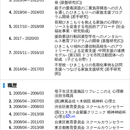
3.
2020/04～2022/03
発 (基盤研究(C))
親子の愛着課題の二重負荷構造への介入
4.
2019/04～2024/03
を通したひきこもりへの家族支援プログ
ラム開発 (若手研究)
長期ひきこもりを抱える家族の心理的リ
5.
2017/10～2018/09
ソースを促進する包括的アプローチ (社会
福祉事業・研究助成)
援助要請行動回避型学生へのメンタルヘ
6.
2017～2020/03
ルス教育プログラムの開発 (基盤研究(C))
ひきこもり傾向の通信制高校生へのアウ
トリーチによる定着支援 -中間支援の連携
7.
2015/11～2016/10
モデル- (第13回 ドコモ市民活動団体への
助成 （子ども分野）)
不登校・ひきこもりの長期化事例を訪問
8.
2014/04～2017/03
支援へつなげる家族支援研究 (若手研究
(B))
職歴
母子生活支援施設リフレここのえ 心理療
1.
2005/04～2006/03
法担当職員
2.
2006/04～2007/03
(医)爽風会佐々木病院 精神科 心理士
3.
2006/04～2008/03
渋谷区教育委員会 スクールカウンセラー
(医)コスモス会紫藤クリニック 精神神経科
4.
2007/04～2013/08
心理士
5.
2008/04～2011/03
台東区教育委員会 スクールカウンセラー
6.
2008/04～2013/08
東京都教育委員会 スクールカウンセラー