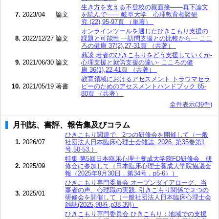
生き方を支える不登校の親面接――真下論文
7.
2023/04
論文
を読んで―― 岐阜大学 心理教育相談研
究 (22),95-97頁 （単著）
オンラインツールを通じたひきこもり支援の
8.
2022/12/27
論文
課題と可能性 ―訪問支援との比較から― ここ
ろの健康 37(2),27-31頁 （共著）
鼎談 若者のひきこもりをどう支援していくか-
9.
2021/06/30
論文
心理支援と就労支援の違い- こころの健
康 36(1),22-41頁 （共著）
教育領域におけるアセスメント トラウマセラ
10.
2021/05/19
著書
ピーのためのアセスメントハンドブック 65-
80頁 （共著）
全件表示(39件)
月刊誌、書評、報告集及びコラム
ひきこもり関連で、2つの研修会を開催して（一般
1.
2026/07
社団法人日本臨床心理士会雑誌, 2026, 第35巻第1
号,50-53.）
特集 第5回日本臨床心理士養成大学院FD研修会 研
2.
2025/09
修会に参加して（日本臨床心理士養成大学院協議会
報（2025年9月30日，第34号，p5-6））
ひきこもり専門委員会 オープンダイアローグ、当
事者の声、心理職の実践. 引きこもり関係で２つの
3.
2025/01
研修会を開催して（一般社団法人日本臨床心理士会
雑誌(2025,98巻,p38-39)）
ひきこもり専門委員会 ひきこもり：地域での支援