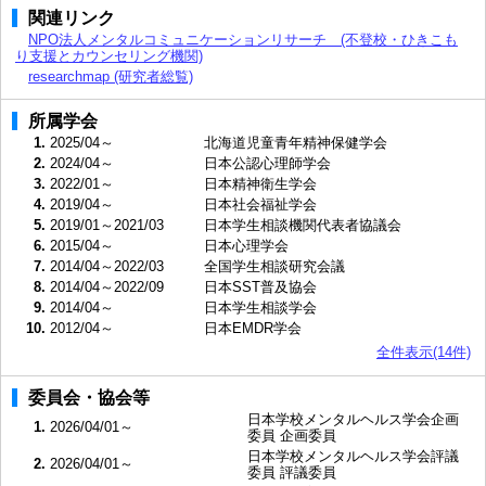
関連リンク
NPO法人メンタルコミュニケーションリサーチ (不登校・ひきこも
り支援とカウンセリング機関)
researchmap (研究者総覧)
所属学会
1.
2025/04～
北海道児童青年精神保健学会
2.
2024/04～
日本公認心理師学会
3.
2022/01～
日本精神衛生学会
4.
2019/04～
日本社会福祉学会
5.
2019/01～2021/03
日本学生相談機関代表者協議会
6.
2015/04～
日本心理学会
7.
2014/04～2022/03
全国学生相談研究会議
8.
2014/04～2022/09
日本SST普及協会
9.
2014/04～
日本学生相談学会
10.
2012/04～
日本EMDR学会
全件表示(14件)
委員会・協会等
日本学校メンタルヘルス学会企画
1.
2026/04/01～
委員 企画委員
日本学校メンタルヘルス学会評議
2.
2026/04/01～
委員 評議委員