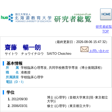
研究者総覧
TOP
（最終更新日：2026-08-06 15:47:32）
齋藤 暢一朗
お問い合わせ
サイトウ チョウイチロウ
SAITO Choichiro
基本情報
所 属
学校臨床心理専攻, 共同学校教育学専攻（博士後期課程）
職 名
准教授
所属講座
学校臨床心理学
電話（D・I）
学位
博士 (心理学)（首都大学東京(現･東京都立
1.
2012/09/30
大学)）
2.
2006/03/31
修士 (心理学)（東京都立大学）