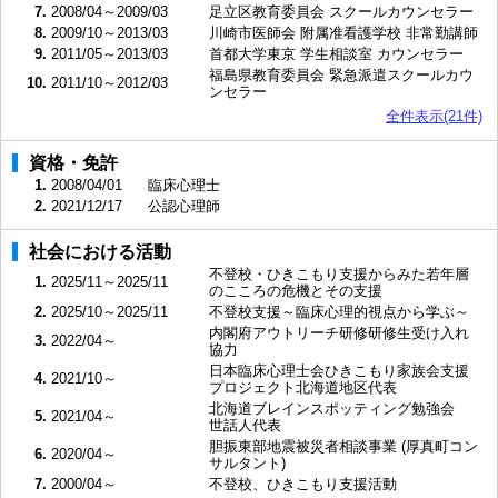
7.
2008/04～2009/03
足立区教育委員会 スクールカウンセラー
8.
2009/10～2013/03
川崎市医師会 附属准看護学校 非常勤講師
9.
2011/05～2013/03
首都大学東京 学生相談室 カウンセラー
福島県教育委員会 緊急派遣スクールカウ
10.
2011/10～2012/03
ンセラー
全件表示(21件)
資格・免許
1.
2008/04/01
臨床心理士
2.
2021/12/17
公認心理師
社会における活動
不登校・ひきこもり支援からみた若年層
1.
2025/11～2025/11
のこころの危機とその支援
2.
2025/10～2025/11
不登校支援～臨床心理的視点から学ぶ～
内閣府アウトリーチ研修研修生受け入れ
3.
2022/04～
協力
日本臨床心理士会ひきこもり家族会支援
4.
2021/10～
プロジェクト北海道地区代表
北海道ブレインスポッティング勉強会
5.
2021/04～
世話人代表
胆振東部地震被災者相談事業 (厚真町コン
6.
2020/04～
サルタント)
7.
2000/04～
不登校、ひきこもり支援活動