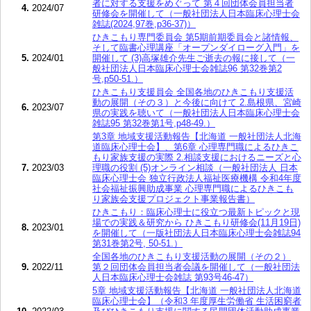
者に対する支援をめぐって 第４回団体会員担当者
4.
2024/07
研修会を開催して（一般社団法人日本臨床心理士会
雑誌(2024,97巻,p36-37)）
ひきこもり専門委員会 第5期前期委員会と諸情報、
そして臨書心理講座「オープンダイローグ入門」を
5.
2024/01
開催して (3)高塚雄介先生ご逝去の報に接して（一
般社団法人日本臨床心理士会雑誌96 第32巻第2
号,p50-51.）
ひきこもり支援員会 全国各地のひきこもり支援活
動の展開（その３）と今後に向けて 2.島根県、宮崎
6.
2023/07
県の実践を聴いて（一般社団法人日本臨床心理士会
雑誌95 第32巻第1号,p48-49.）
第3章 地域支援活動報告【北海道 一般社団法人北海
道臨床心理士会】、第6章 心理専門職によるひきこ
もり家族支援の実際 2.相談支援におけるニーズと心
7.
2023/03
理職の役割 (5)オンライン相談（一般社団法人 日本
臨床心理士会 独立行政法人福祉医療機構 令和4年度
社会福祉振興助成事業 心理専門職によるひきこも
り家族会支援プロジェクト事業報告書）
ひきこもり：臨床心理士に役立つ最新トピックと現
場での実践＆研究から ひきこもり研修会(11月19日)
8.
2023/01
を開催して（一版社団法人日本臨床心理士会雑誌94
第31巻第2号, 50-51.）
全国各地のひきこもり支援活動の展開（その２）
9.
2022/11
第２回団体会員担当者会議を開催して（一般社団法
人日本臨床心理士会雑誌 第93号46-47）
5章 地域支援活動報告【北海道 一般社団法人北海道
臨床心理士会】（令和3 年度厚生労働省 生活困窮者