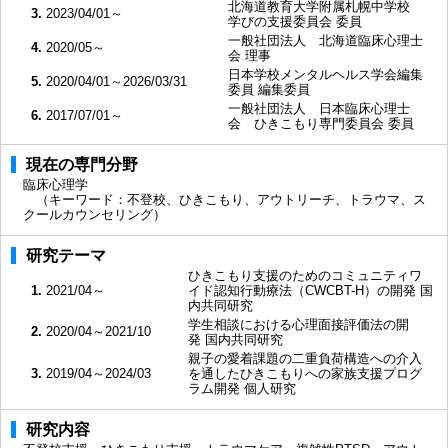
北海道教育大学附属札幌中学校
3.
2023/04/01～
学びの支援委員会 委員
一般社団法人 北海道臨床心理士
4.
2020/05～
会 理事
日本学校メンタルヘルス学会編集
5.
2020/04/01～2026/03/31
委員 編集委員
一般社団法人 日本臨床心理士
6.
2017/07/01～
会 ひきこもり専門委員会 委員
現在の専門分野
臨床心理学
（キーワード：不登校、ひきこもり、アウトリーチ、トラウマ、ス
クールカウンセリング）
研究テーマ
ひきこもり支援のためのコミュニティワ
1.
2021/04～
イド認知行動療法（CWCBT-H）の開発 国
内共同研究
学生相談における心理面接評価法の開
2.
2020/04～2021/10
発 国内共同研究
親子の愛着課題の二重負荷構造への介入
3.
2019/04～2024/03
を通したひきこもりへの家族支援プログ
ラム開発 個人研究
研究内容