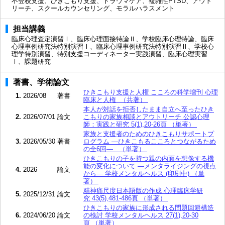
不登校支援、ひきこもり支援、トラウマケア、複雑性PTSD、アウト
リーチ、スクールカウンセリング、モラルハラスメント
担当講義
臨床心理査定演習Ⅰ、臨床心理面接特論Ⅱ、学校臨床心理特論、臨床
心理事例研究法特別演習Ⅰ、臨床心理事例研究法特別演習Ⅱ、学校心
理学特別演習、特別支援コーディネーター実践演習、臨床心理実習
Ⅰ、課題研究
著書、学術論文
ひきこもり支援と人権 こころの科学増刊 心理
1.
2026/08
著書
臨床と人権 （共著）
本人が対話を拒否したまま自立へ至ったひき
2.
2026/07/01
論文
こもりの家族相談とアウトリーチ 公認心理
師：実践と研究 5(1),20-26頁 （単著）
家族と支援者のためのひきこもりサポートプ
3.
2026/05/30
著書
ログラム ―ひきこもるこころとつながるため
の全6回― （単著）
ひきこもりの子を持つ親の内面を想像する機
能の変化について ―メンタライジングの視点
4.
2026
論文
から― 学校メンタルヘルス (印刷中) （単
著）
精神痛尺度日本語版の作成 心理臨床学研
5.
2025/12/31
論文
究 43(5),481-486頁 （単著）
ひきこもりの家族に形成される問題回避構造
6.
2024/06/20
論文
の検討 学校メンタルヘルス 27(1),20-30
頁 （単著）