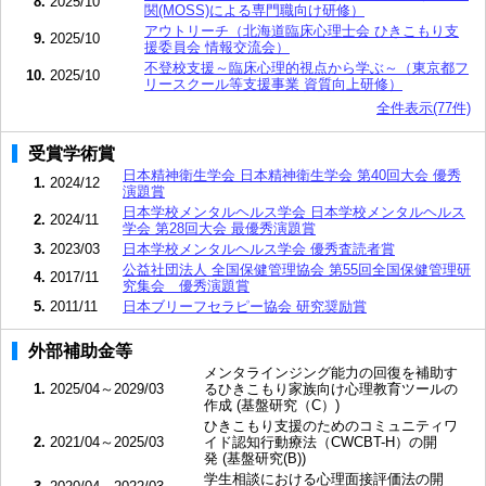
8.
2025/10
関(MOSS)による専門職向け研修）
アウトリーチ（北海道臨床心理士会 ひきこもり支
9.
2025/10
援委員会 情報交流会）
不登校支援～臨床心理的視点から学ぶ～（東京都フ
10.
2025/10
リースクール等支援事業 資質向上研修）
全件表示(77件)
受賞学術賞
日本精神衛生学会 日本精神衛生学会 第40回大会 優秀
1.
2024/12
演題賞
日本学校メンタルヘルス学会 日本学校メンタルヘルス
2.
2024/11
学会 第28回大会 最優秀演題賞
3.
2023/03
日本学校メンタルヘルス学会 優秀査読者賞
公益社団法人 全国保健管理協会 第55回全国保健管理研
4.
2017/11
究集会 優秀演題賞
5.
2011/11
日本ブリーフセラピー協会 研究奨励賞
外部補助金等
メンタラインジング能力の回復を補助す
1.
2025/04～2029/03
るひきこもり家族向け心理教育ツールの
作成 (基盤研究（C）)
ひきこもり支援のためのコミュニティワ
2.
2021/04～2025/03
イド認知行動療法（CWCBT-H）の開
発 (基盤研究(B))
学生相談における心理面接評価法の開