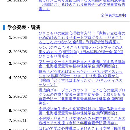
10.
2022/03
及びひきこもり支援に関する民間団体活動助成事業
「地域におけるひきこもり家族会への支援事業報告
書」）
全件表示(18件)
学会発表・講演
ひきこもりの家族心理教育入門（『家族と支援者の
1.
2026/06
ためのひきこもりサポートプログラム －ひきこも
るこころとつながる全6回』刊行記念連続講座）
シンポジウム ひきこもり支援とハンドブックの活
2.
2026/03
用をめぐって(指定討論)（日本臨床心理士会 第9回
ひきこもり研修会）
フリースクールと学校教員との連携に関する意識調
3.
2026/02
査（北海道児童青年精神保健学会 第50回例会）
映画「どうすればよかったか」 パネルディスカッ
ション 臨床心理士・ひきこもり支援の立場から
4.
2026/02
（映画「どうすればよかったか」 パネルディスカ
ッション）
構成的グループエンカウンターによる心の健康プロ
グラムの作成と実践ー児童生徒が楽しく取り組める
5.
2026/02
自殺予防ー（北海道児童青年精神保健学会 第50回
例会）
不登校児童生徒への別室登校対応に関わる教員の葛
6.
2026/02
藤（北海道児童青年精神保健学会 第50回例会）
不登校・ひきこもり支援からみた若年層のこころの
7.
2025/11
危機とその支援（令和７年度自殺予防講演会）
はじめて学ぶ心理職によるひきこもり支援（民間機