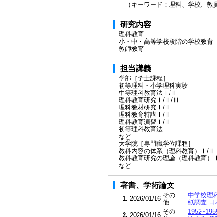
（キーワード：理科、学校、教
研究内容
理科教育
小・中・高等学校段階の学校教育
教師教育
担当講義
学部［学士課程］
初等理科・小学理科実験
中等理科教育法Ⅰ/Ⅱ
理科教育研究Ⅰ/Ⅱ/Ⅲ
理科教材研究Ⅰ/Ⅱ
理科教育特講Ⅰ/Ⅱ
理科教育演習Ⅰ/Ⅱ
初等理科教育法
など
大学院［専門職学位課程］
教科内容の体系（理科教育）Ⅰ/Ⅱ
教科教育研究の理論（理科教育）
など
著書、学術論文
その
中学校理
1.
2026/01/16
他
紙調査 日
その
1952~
2.
2026/01/16