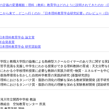
の定義の変遷概観：理科（教科）教育学はどのように説明されてきたのか（日
こから来て，どこへ行くのか 『日本理科教育学会研究紀要』のレビュー（日
日本理科教育学会 論文賞
年会発表賞
日本理科教育学会 研究奨励賞
学院と教職大学院の協働による島嶼型スクールロイヤーのあり方に関する実践研
苦手意識を克服し中学生にわかる授業ができる理科教師の育成：天文分野を例に
にわかる小学校理科授業に必要な教師の実践力研究−物質・エネルギーを中心に−
亜熱帯環境を生かした自然科学教育の実践的研究 (基盤研究(B))
理科におけるタンパク質・脂肪の消化の理解を深める教材実験開発 (若手研究（
理科におけるタンパク質・脂肪の消化の理解を深める実験教材開発 (奨励研究
滝川市立開西中学校 教諭
務組合 空知教育センター 所員
学 教育学部 講師