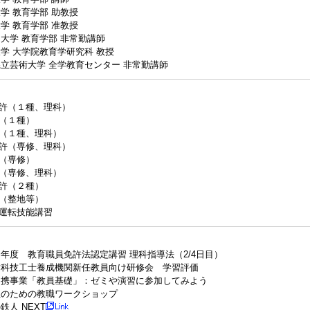
学 教育学部 助教授
学 教育学部 准教授
大学 教育学部 非常勤講師
学 大学院教育学研究科 教授
立芸術大学 全学教育センター 非常勤講師
許（１種、理科）
（１種）
（１種、理科）
許（専修、理科）
（専修）
（専修、理科）
許（２種）
（整地等）
運転技能講習
年度 教育職員免許法認定講習 理科指導法（2/4日目）
歯科技工士養成機関新任教員向け研修会 学習評価
連携事業「教員基礎」：ゼミや演習に参加してみよう
生のための教職ワークショップ
鉄人 NEXT