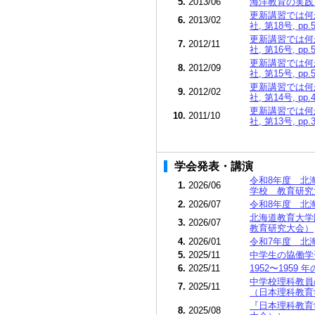
5.
2013/06
海洋教育の実践と
更新講習では何
6.
2013/02
社, 第18号, pp.
更新講習では何
7.
2012/11
社, 第16号, pp.
更新講習では何
8.
2012/09
社, 第15号, pp.
更新講習では何
9.
2012/02
社, 第14号, pp.
更新講習では何
10.
2011/10
社, 第13号, pp.
学会発表・講演
令和8年度 北
1.
2026/06
学校 教育研究
2.
2026/07
令和8年度 北
北海道教育大学
3.
2026/07
教育研究大会）
4.
2026/01
令和7年度 北
5.
2025/11
中学⽣の協働学
6.
2025/11
1952〜19
中学校理科教員
7.
2025/11
（日本理科教育
『日本理科教育
8.
2025/08