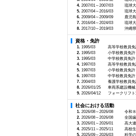
4.
2007/01～2007/03
琉球大
5.
2007/04～2016/03
琉球大
6.
2009/04～2009/09
鹿児島
7.
2016/04～2024/03
琉球大
8.
2017/10～2019/03
沖縄県
資格・免許
1.
1995/03
高等学校教員免
2.
1995/03
小学校教員免許
3.
1995/03
中学校教員免許
4.
1997/03
高等学校教員免
5.
1997/03
小学校教員免許
6.
1997/03
中学校教員免許
7.
2004/03
養護学校教員免
8.
2026/01/25
車両系建設機械
9.
2026/04/12
フォークリフト
社会における活動
1.
2026/08～2026/08
令和８
2.
2026/08～2026/08
全国
3.
2026/01～2026/01
高大
4.
2025/11～2025/11
高校
5.
2025/09～2026/03
科学の