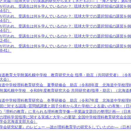
意義—琉球大学での実践的研究から見えてきたもの—（『海と安全』第47巻（557
が行われ、受講生は何を学んでいるのか？: 琉球大学での選択領域の講習を例に⑤
54-57）
が行われ、受講生は何を学んでいるのか？: 琉球大学での選択領域の講習を例に
54-57）
が行われ、受講生は何を学んでいるのか？: 琉球大学での選択領域の講習を例に
54-57）
が行われ、受講生は何を学んでいるのか？: 琉球大学での選択領域の講習を例に
42-45）
が行われ、受講生は何を学んでいるのか？: 琉球大学での選択領域の講習を例に
38-41）
海道教育大学附属札幌中学校 教育研究大会 指導・助言（共同研究者）（令
大会）
海道中学校理科教育研究会 夏季研修会 助言（令和8年度 北海道中学校理
附属札幌中学校 令和8年度教育研究大会 共同研究者(指導・助言）（北海道
海道中学校理科教育研究会 冬季研修会 助言（令和7年度 北海道中学校理
習に対する認識−質問紙調査と因⼦分析から⾒た学校による違いの有無−（日
59 年の『理科の教育』に⾒られる理科教育学像―卒業論⽂題⽬の整理計画―（
の理科学習指導に関する実感と大学への要望: 全国中学校理科教育研究会全
学会北海道支部大会）
学会研究紀要』のレビュー ―誰が理科教育学の研究をしていたのか―（日本