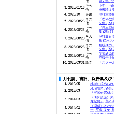
他
論文集 (3
その
中学生の
3.
2026/01/16
他
発表論文集 
4.
2025/10
著書
理科重要
その
「理科教
5.
2025/08/23
他
文集 (25)
その
『日本理
6.
2025/08/23
他
集 (25),
その
理科教育
7.
2025/08/23
他
集 (25),
その
黎明期の
8.
2025/08/23
他
文集 (25)
その
栄養教諭
9.
2025/06/15
他
究報告 36
10.
2025/03/31
論文
「スクール
月刊誌、書評、報告集及び
1.
2019/05
地域に求められる
地域課題の解決
2.
2019/03
『実践研究成果集
《研究総論》未
3.
2014/03
究紀要』, 第26号
《理科》確かな科
4.
2014/03
一, 平敷 りか,