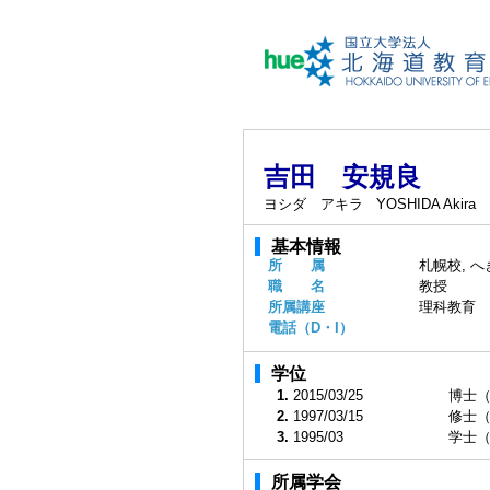
吉田 安規良
ヨシダ アキラ
YOSHIDA Akira
基本情報
所 属
札幌校, 
職 名
教授
所属講座
理科教育
電話（D・I）
学位
1.
2015/03/25
博士
2.
1997/03/15
修士
3.
1995/03
学士
所属学会