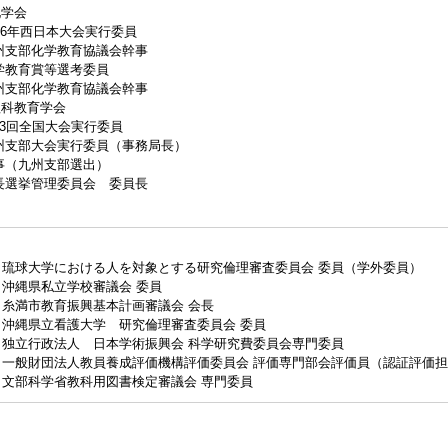
化学会
006年西日本大会実行委員
州支部化学教育協議会幹事
学教育賞等選考委員
州支部化学教育協議会幹事
理科教育学会
53回全国大会実行委員
州支部大会実行委員（事務局長）
事（九州支部選出）
長選挙管理委員会 委員長
琉球大学における人を対象とする研究倫理審査委員会 委員（学外委員）
沖縄県私立学校審議会 委員
糸満市教育振興基本計画審議会 会長
沖縄県立看護大学 研究倫理審査委員会 委員
独立行政法人 日本学術振興会 科学研究費委員会専門委員
一般財団法人教員養成評価機構評価委員会 評価専門部会評価員（認証評価
文部科学省教科用図書検定審議会 専門委員