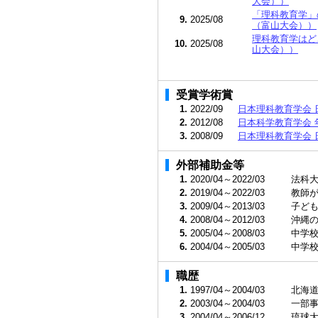
大会））
「理科教育学」
9.
2025/08
（富山大会））
理科教育学はど
10.
2025/08
山大会））
受賞学術賞
1.
2022/09
日本理科教育学会 
2.
2012/08
日本科学教育学会 
3.
2008/09
日本理科教育学会 
外部補助金等
1.
2020/04～2022/03
法科大
2.
2019/04～2022/03
教師が
3.
2009/04～2013/03
子ども
4.
2008/04～2012/03
沖縄の
5.
2005/04～2008/03
中学校
6.
2004/04～2005/03
中学校
職歴
1.
1997/04～2004/03
北海道
2.
2003/04～2004/03
一部事
3.
2004/04～2006/12
琉球大