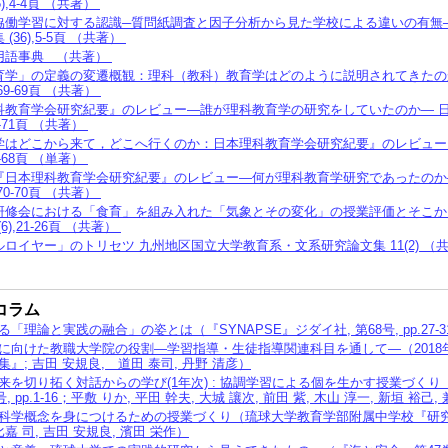
6),4-4頁 （共著）
協働学習に対する認識─質問紙調査と因子分析から見た学校による違いの有無─
(36),5-5頁 （共著）
用語事典 （共著）
育学」の定義の変遷概観：理科（教科）教育学はどのように説明されてきたの
,69-69頁 （共著）
科教育学会研究紀要』のレビュー―誰が理科教育学の研究をしていたのか― 
71-71頁 （共著）
学はどこから来て，どこへ行くのか：日本理科教育学会研究紀要』のレビュー
68-68頁 （単著）
『日本理科教育学会研究紀要』のレビュー―何が理科教育学研究であったのか
,70-70頁 （共著）
研修会における「食育」を組み入れた「気象とその変化」の授業評価とそこか
(6),21-26頁 （共著）
ロイヤー」のトリセツ 九州地区国立大学教育系・文系研究論文集 11(2) （
コラム
「理論と実践の融合」の姿とは（『SYNAPSE』ジダイ社, 第68号, pp.27-3
に向けた教職大学院の役割―学習指導・生徒指導関連科目を通して―（201
』; 吉田 安規良, 道田 泰司, 丹野 清彦）
来を切り拓く対話からの学び(1年次) : 協調学習による個を生かす授業づく
, pp.1-16；平敷 りか, 平田 幹夫, 大城 讓次, 前田 紫, 木山 淳一, 新垣 裕己
学概念を身につけるための授業づくり（琉球大学教育学部附属中学校『研究紀要』, 
 比嘉 司, 吉田 安規良, 濱田 栄作）