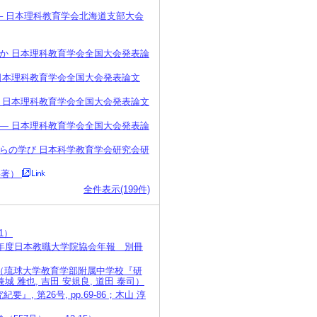
 日本理科教育学会北海道支部大会
か 日本理科教育学会全国大会発表論
日本理科教育学会全国大会発表論文
 日本理科教育学会全国大会発表論文
― 日本理科教育学会全国大会発表論
らの学び 日本科学教育学会研究会研
共著）
全件表示(199件)
1）
8年度日本教職大学院協会年報 別冊
り（琉球大学教育学部附属中学校『研
, 兼城 雅也, 吉田 安規良, 道田 泰司）
第26号, pp.69-86；木山 淳