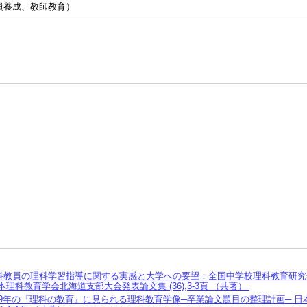
員養成、教師教育）
Ⅰ
科教員の理科学習指導に関する実感と大学への要望：全国中学校理科教育研究
本理科教育学会北海道支部大会発表論文集 (36),3-3頁 （共著）
1959年の『理科の教育』に見られる理科教育学像─卒業論文題目の整理計画─