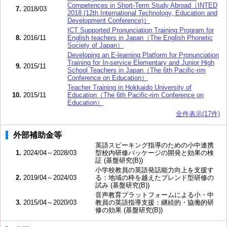
Competences in Short-Term Study Abroad（INTED
7.
2018/03
2018 (12th International Technology, Education and
Development Conference)）
ICT Supported Pronunciation Training Program for
8.
2016/11
English teachers in Japan（The English Phonetic
Society of Japan）
Developing an E-learning Platform for Pronunciation
Training for In-service Elementary and Junior High
9.
2015/11
School Teachers in Japan（The 6th Pacific-rim
Conference on Education）
Teacher Training in Hokkaido University of
10.
2015/11
Education（The 6th Pacific-rim Conference on
Education）
全件表示(17件)
外部補助金等
英語スピーキング指導のための小中連携
1.
2024/04～2028/03
型校内研修パッケージの開発と効果の検
証 (基盤研究(B))
小学校教員の英語発話能力向上を支援す
2.
2019/04～2024/03
る：地域の枠を越えたブレンド型研修の
試み (基盤研究(B))
音声教育プラットフォームによる小・中
3.
2015/04～2020/03
教員の英語指導支援：継続的・協働的研
修の効果 (基盤研究(B))