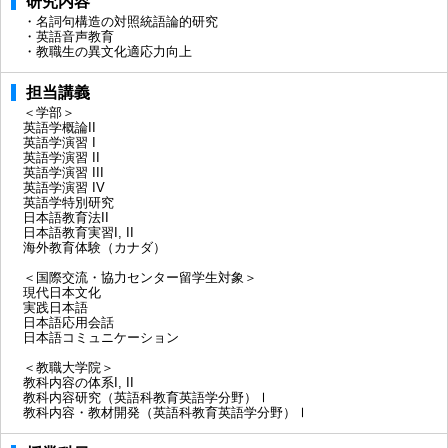
研究内容
・名詞句構造の対照統語論的研究
・英語音声教育
・教職生の異文化適応力向上
担当講義
＜学部＞
英語学概論II
英語学演習 I
英語学演習 II
英語学演習 III
英語学演習 IV
英語学特別研究
日本語教育法II
日本語教育実習I, II
海外教育体験（カナダ）
＜国際交流・協力センター留学生対象＞
現代日本文化
実践日本語
日本語応用会話
日本語コミュニケーション
＜教職大学院＞
教科内容の体系I, II
教科内容研究（英語科教育英語学分野）Ⅰ
教科内容・教材開発（英語科教育英語学分野）Ⅰ