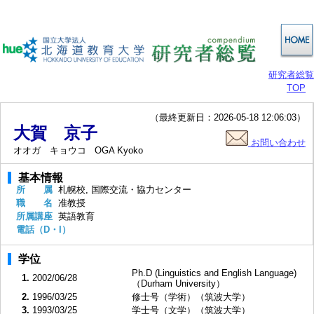
研究者総覧
TOP
（最終更新日：2026-05-18 12:06:03）
大賀 京子
お問い合わせ
オオガ キョウコ
OGA Kyoko
基本情報
所 属
札幌校, 国際交流・協力センター
職 名
准教授
所属講座
英語教育
電話（D・I）
学位
Ph.D (Linguistics and English Language)
1.
2002/06/28
（Durham University）
2.
1996/03/25
修士号（学術）（筑波大学）
3.
1993/03/25
学士号（文学）（筑波大学）