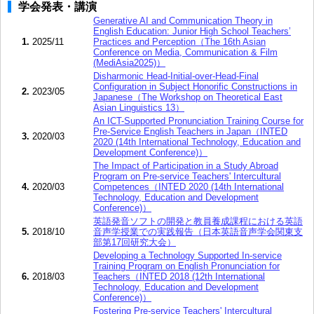
学会発表・講演
Generative AI and Communication Theory in
English Education: Junior High School Teachers’
1.
2025/11
Practices and Perception（The 16th Asian
Conference on Media, Communication & Film
(MediAsia2025)）
Disharmonic Head-Initial-over-Head-Final
Configuration in Subject Honorific Constructions in
2.
2023/05
Japanese（The Workshop on Theoretical East
Asian Linguistics 13）
An ICT-Supported Pronunciation Training Course for
Pre-Service English Teachers in Japan（INTED
3.
2020/03
2020 (14th International Technology, Education and
Development Conference)）
The Impact of Participation in a Study Abroad
Program on Pre-service Teachers' Intercultural
4.
2020/03
Competences（INTED 2020 (14th International
Technology, Education and Development
Conference)）
英語発音ソフトの開発と教員養成課程における英語
5.
2018/10
音声学授業での実践報告（日本英語音声学会関東支
部第17回研究大会）
Developing a Technology Supported In-service
Training Program on English Pronunciation for
6.
2018/03
Teachers（INTED 2018 (12th International
Technology, Education and Development
Conference)）
Fostering Pre-service Teachers' Intercultural