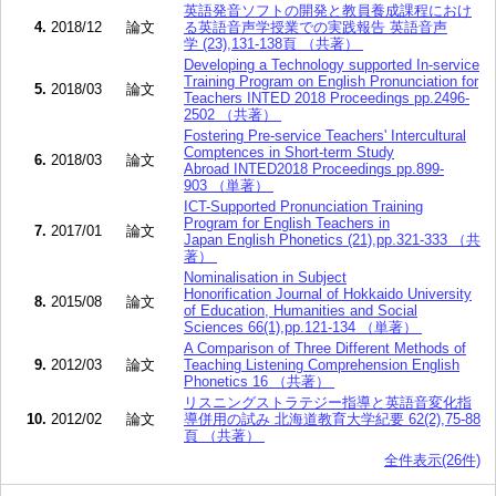
英語発音ソフトの開発と教員養成課程におけ
4.
2018/12
論文
る英語音声学授業での実践報告 英語音声
学 (23),131-138頁 （共著）
Developing a Technology supported In-service
Training Program on English Pronunciation for
5.
2018/03
論文
Teachers INTED 2018 Proceedings pp.2496-
2502 （共著）
Fostering Pre-service Teachers' Intercultural
Comptences in Short-term Study
6.
2018/03
論文
Abroad INTED2018 Proceedings pp.899-
903 （単著）
ICT-Supported Pronunciation Training
Program for English Teachers in
7.
2017/01
論文
Japan English Phonetics (21),pp.321-333 （共
著）
Nominalisation in Subject
Honorification Journal of Hokkaido University
8.
2015/08
論文
of Education, Humanities and Social
Sciences 66(1),pp.121-134 （単著）
A Comparison of Three Different Methods of
9.
2012/03
論文
Teaching Listening Comprehension English
Phonetics 16 （共著）
リスニングストラテジー指導と英語音変化指
10.
2012/02
論文
導併用の試み 北海道教育大学紀要 62(2),75-88
頁 （共著）
全件表示(26件)