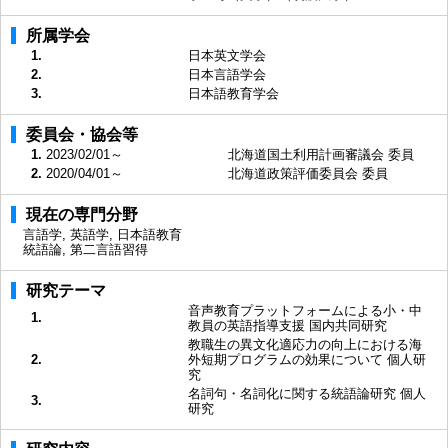
所属学会
1.
日本英文学会
2.
日本言語学会
3.
日本語教育学会
委員会・協会等
1.
2023/02/01～
北海道国土利用計画審議会 委員
2.
2020/04/01～
北海道政策評価委員会 委員
現在の専門分野
言語学, 英語学, 日本語教育
統語論, 第二言語習得
研究テーマ
音声教育プラットフォームによる小・中
1.
教員の英語指導支援 国内共同研究
教職生の異文化適応力の向上における海
2.
外短期プログラムの効果について 個人研
究
名詞句・名詞化に関する統語論研究 個人
3.
研究