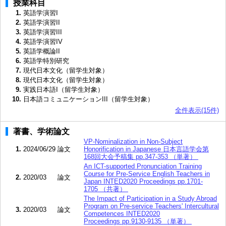
授業科目
1.
英語学演習I
2.
英語学演習II
3.
英語学演習III
4.
英語学演習IV
5.
英語学概論II
6.
英語学特別研究
7.
現代日本文化（留学生対象）
8.
現代日本文化（留学生対象）
9.
実践日本語I（留学生対象）
10.
日本語コミュニケーションIII（留学生対象）
全件表示(15件)
著書、学術論文
VP-Nominalization in Non-Subject
1.
2024/06/29
論文
Honorification in Japanese 日本言語学会第
168回大会予稿集 pp.347-353 （単著）
An ICT-supported Pronunciation Training
Course for Pre-Service English Teachers in
2.
2020/03
論文
Japan INTED2020 Proceedings pp.1701-
1705 （共著）
The Impact of Participation in a Study Abroad
Program on Pre-service Teachers' Intercultural
3.
2020/03
論文
Competences INTED2020
Proceedings pp.9130-9135 （単著）