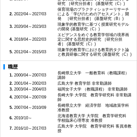
研究 ［研究分担者］ (基盤研究（C）)
保育現場のプラクティショナーリサーチ
2.
2022/04～2027/03
による「学びのためのアセスメント」開
発 ［研究分担者］ (基盤研究（B）)
現象学的教育学に基づく授業研究モデル
3.
2020/04～2023/03
の開発 (基盤研究（C）)
エビデンスをめぐる教育学領域の境界画
4.
2018/04～2022/03
定に関する思想史的研究 ［研究分担
者］ (基盤研究（C）)
現象学的教育学における教育的タクト論
5.
2012/04～2015/03
と教員研修に関する研究 (基盤研究（C）)
職歴
長崎県立大学 一般教育科（教職課程）
1.
2000/04～2007/03
講師
2.
2001/04～2002/03
広島大学 教育学部 非常勤講師
3.
2003/04～2004/03
福岡女子大学 （教職課程） 非常勤講師
長崎大学 大学院 教育学研究科 非常勤講
4.
2007/04～2007/09
師
長崎県立大学 経済学部 地域政策学科
5.
2007/04～2010/09
准教授
北海道教育大学 大学院 教育学研究科
6.
2010/10～
学校臨床心理専攻 准教授
広島大学 大学院 教育学研究科 客員准教
7.
2016/10～2017/03
授