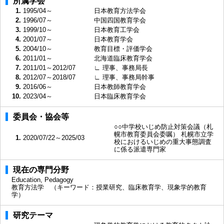
所属学会
1.
1995/04～
日本教育方法学会
2.
1996/07～
中国四国教育学会
3.
1999/10～
日本教育工学会
4.
2001/07～
日本教育学会
5.
2004/10～
教育目標・評価学会
6.
2011/01～
北海道臨床教育学会
7.
2011/01～2012/07
∟ 理事、事務局長
8.
2012/07～2018/07
∟ 理事、事務局幹事
9.
2016/06～
日本教師教育学会
10.
2023/04～
日本臨床教育学会
委員会・協会等
○○中学校いじめ防止対策会議（札
幌市教育委員会委嘱） 札幌市立学
1.
2020/07/22～2025/03
校におけるいじめの重大事態調査
に係る派遣専門家
現在の専門分野
Education, Pedagogy
教育方法学 （キーワード：授業研究、臨床教育学、現象学的教育
学）
研究テーマ