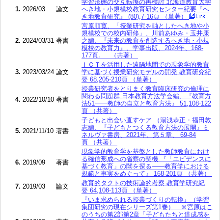
学習形態の交互転換の再検討 北海道教育大学
1.
2026/03
論文
へき地・小規模校教育研究センター紀要『へ
き地教育研究』 (80),7-16頁 （単著）
宮原順寛、「授業研究を軸としたへき地や小
規模校での校内研修」、川前あゆみ・玉井康
2.
2024/03/31
著書
之編、『未来の教育を創造するへき地・小規
模校の教育力』、学事出版、2024年、168-
177頁。 （共著）
ＩＣＴを活用した遠隔地間での現象学的教育
3.
2023/03/24
論文
学に基づく授業研究モデルの開発 教育研究紀
要 68,205-210頁 （単著）
授業研究者をとりまく教育臨床研究の倫理に
関わる問題群 日本教育方法学会編、『教育方
4.
2022/10/10
著書
法51――教師の自立と教育方法』 51,108-122
頁 （共著）
子どもと出会い直すケア （湯浅恭正・福田敦
志編、『子どもとつくる教育方法の展開』ミ
5.
2021/11/10
著書
ネルヴァ書房、2021年、第５章、 69-84
頁 （共著）
現象学的教育学を基盤とした教師教育におけ
る確信形成への省察の契機 『「エビデンスに
6.
2019/09
著書
基づく教育」の閾を探る――教育学における
規範と事実をめぐって』 168-201頁 （共著）
教育的タクトの技術論的考察 教育学研究紀
7.
2019/03
論文
要 64,108-113頁 （単著）
『いま求められる授業づくりの転換』（学習
集団研究の現在シリーズ第1巻） ※宮原はこ
のうちの第2部第2章「子どもたちと達成感を