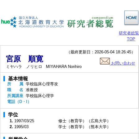
研究者総覧
TOP
（最終更新日：2026-05-04 18:26:45）
宮原 順寛
お問い合わせ
ミヤハラ ノリヒロ
MIYAHARA Norihiro
基本情報
所 属
学校臨床心理専攻
職 名
准教授
所属講座
学校臨床心理学
電話（D・I）
学位
1.
1997/03/25
修士（教育学）（広島大学）
2.
1995/03
学士（教育学）（熊本大学）