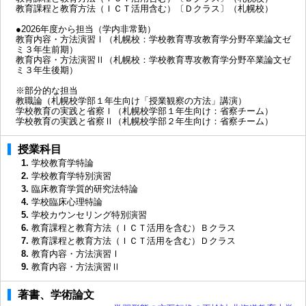
教育課程と教育方法（ＩＣＴ活用含む）〔Ｄクラス〕（札幌校）
●2026年度から担当（学内非常勤）
教育内容・方法演習Ⅰ（札幌校：学校教育専攻教育学分野卒業論文ゼ
ミ３年生前期）
教育内容・方法演習Ⅱ（札幌校：学校教育専攻教育学分野卒業論文ゼ
ミ３年生後期）
※部分的な担当
教職論（札幌校学部１年生向け「授業観察の方法」講演）
学校教育の実践と省察Ｉ（札幌校学部１年生向け：省察チーム）
学校教育の実践と省察Ⅱ（札幌校学部２年生向け：省察チーム）
授業科目
1.
学校教育学特論
2.
学校教育学特別演習
3.
臨床教育学質的研究法特論
4.
学校臨床心理特論
5.
学校カウンセリング特別演習
6.
教育課程と教育方法（ＩＣＴ活用を含む）Ｂクラス
7.
教育課程と教育方法（ＩＣＴ活用を含む）Ｄクラス
8.
教育内容・方法演習Ⅰ
9.
教育内容・方法演習Ⅱ
著書、学術論文