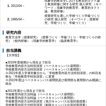
現象学的教育学における教育的タクト論
と教員研修に関する研究 個人研究 （キー
1.
2012/04～
ワード：現象学的教育学、教育的タクト
論、教員研修）
授業研究を通した学校づくり学級づくり
2.
1995/04～
の研究 個人研究 （キーワード：授業研
究、学校づくり、学級づくり）
研究内容
教育方法学（授業研究）（授業づくり・学級づくり・学校づくりの研
究）（校内研修）（現象学的教育学）（臨床教育学）
担当講義
【大学院】
●2010年度後期から現在まで担当
学校教育内容方法特別演習（ベースキャンパス昼間部）
学校教育内容方法特別演習（ベースキャンパス夜間部）
※2021年度入学者対象分から「学校教育内容方法特別演習」の科目名
称を「学校教育学特別演習」に変更
※2022年度はベースキャンパス昼間部及び夜間部を夜間部のみ開講に
統合
●2011年度から現在まで担当
学校教育内容方法特論（ベースキャンパス昼間部）
学校教育内容方法特論（ベースキャンパス夜間部）
学校教育内容方法特別演習（旭川キャンパス出張対面授業）
学校教育内容方法特別演習（釧路キャンパス出張対面授業）