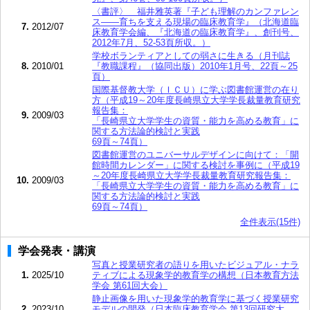
〈書評〉 福井雅英著『子ども理解のカンファレン
ス――育ちを支える現場の臨床教育学』（北海道臨
7.
2012/07
床教育学会編、『北海道の臨床教育学』、創刊号、
2012年7月、52-53頁所収。）
学校ボランティアとしての弱さに生きる（月刊誌
8.
2010/01
『教職課程』（協同出版）2010年1月号、22頁～25
頁）
国際基督教大学（ＩＣＵ）に学ぶ図書館運営の在り
方（平成19～20年度長崎県立大学学長裁量教育研究
報告集：
9.
2009/03
「長崎県立大学学生の資質・能力を高める教育」に
関する方法論的検討と実践
69頁～74頁）
図書館運営のユニバーサルデザインに向けて：「開
館時間カレンダー」に関する検討を事例に（平成19
～20年度長崎県立大学学長裁量教育研究報告集：
10.
2009/03
「長崎県立大学学生の資質・能力を高める教育」に
関する方法論的検討と実践
69頁～74頁）
全件表示(15件)
学会発表・講演
写真と授業研究者の語りを用いたビジュアル・ナラ
1.
2025/10
ティブによる現象学的教育学の構想（日本教育方法
学会 第61回大会）
静止画像を用いた現象学的教育学に基づく授業研究
2.
2023/10
モデルの開発（日本臨床教育学会 第13回研究大