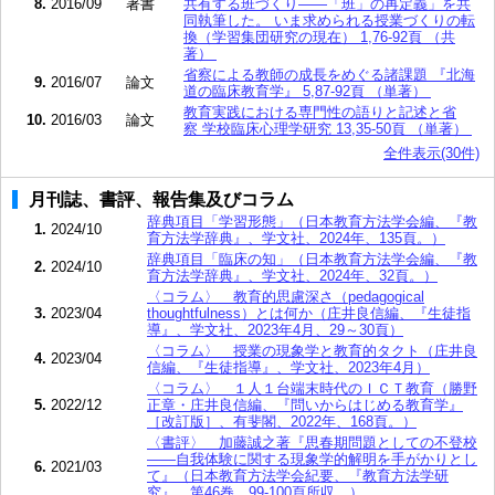
8.
2016/09
著書
共有する班づくり――「班」の再定義」を共
同執筆した。 いま求められる授業づくりの転
換（学習集団研究の現在） 1,76-92頁 （共
著）
省察による教師の成長をめぐる諸課題 『北海
9.
2016/07
論文
道の臨床教育学』 5,87-92頁 （単著）
教育実践における専門性の語りと記述と省
10.
2016/03
論文
察 学校臨床心理学研究 13,35-50頁 （単著）
全件表示(30件)
月刊誌、書評、報告集及びコラム
辞典項目「学習形態」（日本教育方法学会編、『教
1.
2024/10
育方法学辞典』、学文社、2024年、135頁。）
辞典項目「臨床の知」（日本教育方法学会編、『教
2.
2024/10
育方法学辞典』、学文社、2024年、32頁。）
〈コラム〉 教育的思慮深さ（pedagogical
3.
2023/04
thoughtfulness）とは何か（庄井良信編、『生徒指
導』、学文社、2023年4月、29～30頁）
〈コラム〉 授業の現象学と教育的タクト（庄井良
4.
2023/04
信編、『生徒指導』、学文社、2023年4月）
〈コラム〉 １人１台端末時代のＩＣＴ教育（勝野
5.
2022/12
正章・庄井良信編、『問いからはじめる教育学』
［改訂版］、有斐閣、2022年、168頁。）
〈書評〉 加藤誠之著『思春期問題としての不登校
――自我体験に関する現象学的解明を手がかりとし
6.
2021/03
て』（日本教育方法学会紀要、『教育方法学研
究』、第46巻、99-100頁所収。）