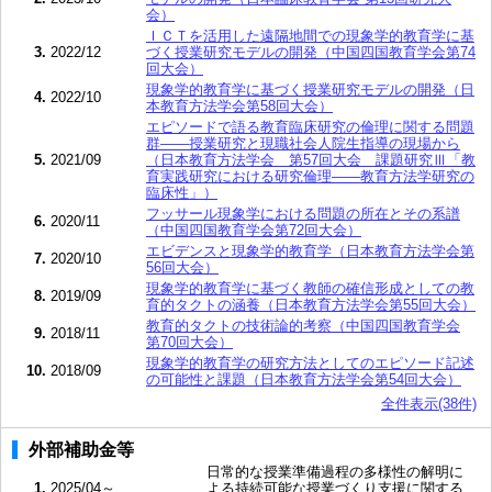
会）
ＩＣＴを活用した遠隔地間での現象学的教育学に基
3.
2022/12
づく授業研究モデルの開発（中国四国教育学会第74
回大会）
現象学的教育学に基づく授業研究モデルの開発（日
4.
2022/10
本教育方法学会第58回大会）
エピソードで語る教育臨床研究の倫理に関する問題
群――授業研究と現職社会人院生指導の現場から
5.
2021/09
（日本教育方法学会 第57回大会 課題研究Ⅲ「教
育実践研究における研究倫理――教育方法学研究の
臨床性」）
フッサール現象学における問題の所在とその系譜
6.
2020/11
（中国四国教育学会第72回大会）
エビデンスと現象学的教育学（日本教育方法学会第
7.
2020/10
56回大会）
現象学的教育学に基づく教師の確信形成としての教
8.
2019/09
育的タクトの涵養（日本教育方法学会第55回大会）
教育的タクトの技術論的考察（中国四国教育学会
9.
2018/11
第70回大会）
現象学的教育学の研究方法としてのエピソード記述
10.
2018/09
の可能性と課題（日本教育方法学会第54回大会）
全件表示(38件)
外部補助金等
日常的な授業準備過程の多様性の解明に
1.
2025/04～
よる持続可能な授業づくり支援に関する