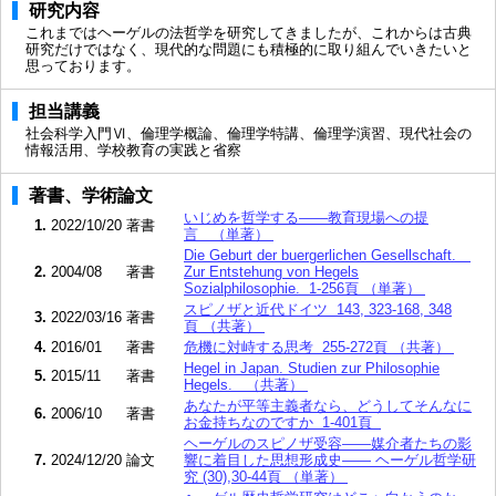
研究内容
これまではヘーゲルの法哲学を研究してきましたが、これからは古典
研究だけではなく、現代的な問題にも積極的に取り組んでいきたいと
思っております。
担当講義
社会科学入門Ⅵ、倫理学概論、倫理学特講、倫理学演習、現代社会の
情報活用、学校教育の実践と省察
著書、学術論文
いじめを哲学する――教育現場への提
1.
2022/10/20
著書
言 （単著）
Die Geburt der buergerlichen Gesellschaft.
2.
2004/08
著書
Zur Entstehung von Hegels
Sozialphilosophie. 1-256頁 （単著）
スピノザと近代ドイツ 143, 323-168, 348
3.
2022/03/16
著書
頁 （共著）
4.
2016/01
著書
危機に対峙する思考 255-272頁 （共著）
Hegel in Japan. Studien zur Philosophie
5.
2015/11
著書
Hegels. （共著）
あなたが平等主義者なら、どうしてそんなに
6.
2006/10
著書
お金持ちなのですか 1-401頁
ヘーゲルのスピノザ受容――媒介者たちの影
7.
2024/12/20
論文
響に着目した思想形成史―― ヘーゲル哲学研
究 (30),30-44頁 （単著）