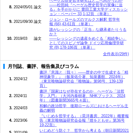
ヘーゲル歴史哲学研究はどこへ向かうのか
――松田純『ヘーゲル歴史哲学の実像に迫
8.
2024/05/01
論文
る』を手がかりに 豊田工業大学ディスカッシ
ョン・ペーパー 33,1-12頁 （単著）
ジョン・ロールズのマルクス解釈 哲学年
9.
2021/09/30
論文
報 (66),43-61頁 （単著）
誰がレッシングの「正当」な継承者たりうる
か？
10.
2019/03
論文
――レッシングの遺産をめぐる「相続争い」
としてのスピノザ論争 ドイツ応用倫理学研
究 (8),178-186頁 （単著）
全件表示(29件)
月刊誌、書評、報告集及びコラム
書評『意識と〈我々〉――歴史の中で生成する「精
神現象学」』（飯泉佑介著、知泉書館、2024年）
1.
2024/12
（東京唯物論研究会『唯物論』第98号、139-139
頁）
書評『国家はなぜ存在するのか ヘーゲル「法哲
2.
2024/11
学」入門』（大河内泰樹著、NHKブックス、2024
年）（図書新聞3665号４面）
和解の政治哲学 後期ロールズにおけるヘーゲル主
3.
2024/03
義の解明
『いじめを哲学する』（晃洋書房、2022年）概要報
4.
2023/06
告（東京唯物論研究会会報『燈をともせ』第36号
19-22頁）
いじめどう防ぐ？ 哲学から考える（朝日新聞2021
5.
2021/09