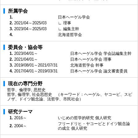
所属学会
1.
日本ヘーゲル学会
2.
2021/04～2025/03
∟ 理事
3.
2023/04～2025/03
∟ 編集主幹
4.
北海道哲学会
委員会・協会等
1.
2023/04/01～
日本ヘーゲル学会 学会誌編集主幹
2.
2021/04/01～
日本ヘーゲル学会 理事
3.
2019/08/01～2021/07/31
北海道哲学会 幹事
4.
2017/04/01～2019/03/31
日本ヘーゲル学会 論文審査委員
現在の専門分野
哲学、倫理学, 思想史
哲学, 倫理学, 社会思想史 （キーワード：ヘーゲル、ヤコービ、スピ
ノザ、ドイツ観念論、法哲学、市民社会）
研究テーマ
1.
2016～
いじめの哲学的研究 個人研究
フリードリヒ・ヤコービとドイツ観念論
2.
2004～
の成立 個人研究