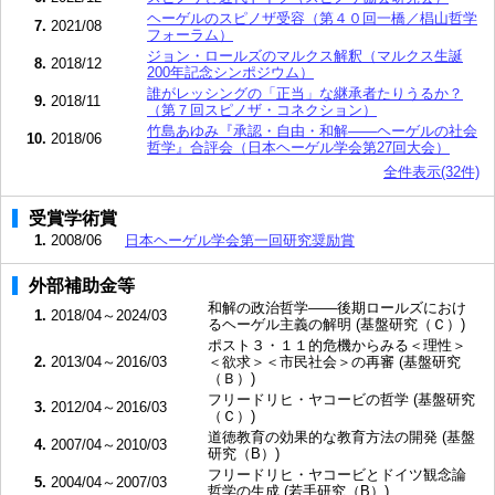
ヘーゲルのスピノザ受容（第４０回一橋／椙山哲学
7.
2021/08
フォーラム）
ジョン・ロールズのマルクス解釈（マルクス生誕
8.
2018/12
200年記念シンポジウム）
誰がレッシングの「正当」な継承者たりうるか？
9.
2018/11
（第７回スピノザ・コネクション）
竹島あゆみ『承認・自由・和解――ヘーゲルの社会
10.
2018/06
哲学』合評会（日本ヘーゲル学会第27回大会）
全件表示(32件)
受賞学術賞
1.
2008/06
日本ヘーゲル学会第一回研究奨励賞
外部補助金等
和解の政治哲学――後期ロールズにおけ
1.
2018/04～2024/03
るヘーゲル主義の解明 (基盤研究（Ｃ）)
ポスト３・１１的危機からみる＜理性＞
2.
2013/04～2016/03
＜欲求＞＜市民社会＞の再審 (基盤研究
（Ｂ）)
フリードリヒ・ヤコービの哲学 (基盤研究
3.
2012/04～2016/03
（Ｃ）)
道徳教育の効果的な教育方法の開発 (基盤
4.
2007/04～2010/03
研究（B）)
フリードリヒ・ヤコービとドイツ観念論
5.
2004/04～2007/03
哲学の生成 (若手研究（B）)