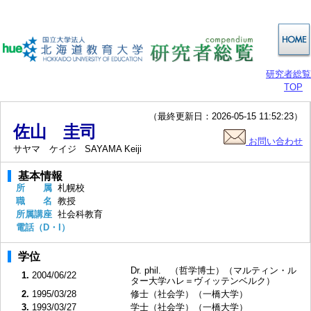
研究者総覧
TOP
（最終更新日：2026-05-15 11:52:23）
佐山 圭司
お問い合わせ
サヤマ ケイジ
SAYAMA Keiji
基本情報
所 属
札幌校
職 名
教授
所属講座
社会科教育
電話（D・I）
学位
Dr. phil. （哲学博士）（マルティン・ル
1.
2004/06/22
ター大学ハレ＝ヴィッテンベルク）
2.
1995/03/28
修士（社会学）（一橋大学）
3.
1993/03/27
学士（社会学）（一橋大学）