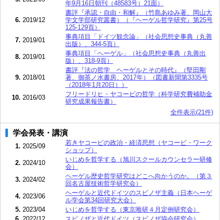
年9月16日朝刊（48583号）21面）
書評『承認・自由・和解』（竹島あゆみ著、岡山大
6.
2019/12
学文学部研究叢書）（『ヘーゲル哲学研究』第25号
125-129頁）
事典項目「ドイツ観念論」（社会思想史事典（丸善
7.
2019/01
出版）、344-5頁）
事典項目「ヘーゲル」（社会思想史事典（丸善出
8.
2019/01
版）、318-9頁）
書評『法の哲学 ヘーゲルとその時代』（堅田剛
9.
2018/01
著、御茶ノ水書房、2017年）（図書新聞第3335号
（2018年1月20日））
フリードリヒ・ヤコービの哲学（科学研究費補助金
10.
2016/03
研究成果報告書）
全件表示(21件)
学会発表・講演
若きヤコービの政治・経済思想（ヤコービ・ワーク
1.
2025/09
ショップ）
いじめを哲学する（旭川スクールカウンセラー研修
2.
2024/10
会）
ヘーゲル歴史哲学研究はどこへ向かうのか。（第３
3.
2024/02
回名古屋技術哲学研究会）
ヘーゲルと近代ドイツのスピノザ主義（日本ヘーゲ
4.
2023/06
ル学会第34回研究大会）
5.
2023/04
いじめを哲学する（東京唯研４月定例研究会）
6.
2022/12
スピノザと近代ドイツ（スピノザ協会研究会）