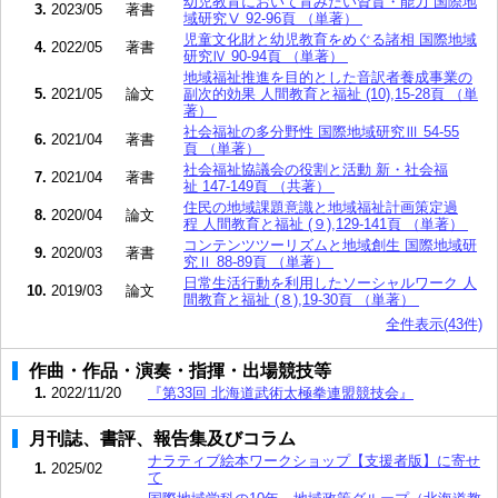
幼児教育において育みたい資質・能力 国際地
3.
2023/05
著書
域研究Ⅴ 92-96頁 （単著）
児童文化財と幼児教育をめぐる諸相 国際地域
4.
2022/05
著書
研究Ⅳ 90-94頁 （単著）
地域福祉推進を目的とした音訳者養成事業の
5.
2021/05
論文
副次的効果 人間教育と福祉 (10),15-28頁 （単
著）
社会福祉の多分野性 国際地域研究Ⅲ 54-55
6.
2021/04
著書
頁 （単著）
社会福祉協議会の役割と活動 新・社会福
7.
2021/04
著書
祉 147-149頁 （共著）
住民の地域課題意識と地域福祉計画策定過
8.
2020/04
論文
程 人間教育と福祉 (９),129-141頁 （単著）
コンテンツツーリズムと地域創生 国際地域研
9.
2020/03
著書
究Ⅱ 88-89頁 （単著）
日常生活行動を利用したソーシャルワーク 人
10.
2019/03
論文
間教育と福祉 (８),19-30頁 （単著）
全件表示(43件)
作曲・作品・演奏・指揮・出場競技等
1.
2022/11/20
『第33回 北海道武術太極拳連盟競技会』
月刊誌、書評、報告集及びコラム
ナラティブ絵本ワークショップ【支援者版】に寄せ
1.
2025/02
て