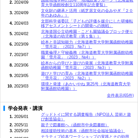
国際地域学科の10年 地域政策グループ（北海道教
2.
2024/09
育大学函館校創立110周年記念要覧）
文化財の継承と活用（紙芝居文化の会みやぎ『２０
3.
2024/09
年のあゆみ』）
文部科学省委託「子どもの評価を媒介にした研修転
4.
2024/03
移アセスメントシートの開発への挑戦」
北海道国公立幼稚園・こども園協議会ブロック便り
5.
2024/02
（北海道の幼児教育（第１集））
絵本と非認知能力（北海道教育大学附属函館幼稚園
6.
2023/09
「雪月花」（2023．№7））
職業倫理と守秘義務（北海道教育大学附属函館幼稚
7.
2023/07
園「雪月花」（2023．№4））
絵本からの学びと遊びの発展（北海道教育大学附属
8.
2023/06
函館幼稚園「雪月花」（2023．№3））
遊びと学びの育み（北海道教育大学附属函館幼稚園
9.
2023/05
「雪月花」（2023．№2））
環境と発達（あかいやね 第25号（北海道教育大学
10.
2023/03
附属函館幼稚園））
全件表示(65件)
学会発表・講演
グッドトイに関する調査報告（NPO法人 芸術と遊
1.
2026/01
び創造協会）
2.
2025/11
親子で図書館へ（函館市中央図書館）
3.
2025/10
相談援助技術の基本（函館市社会福祉協議会）
ナラティブ絵本ワークショップの実践とその効用