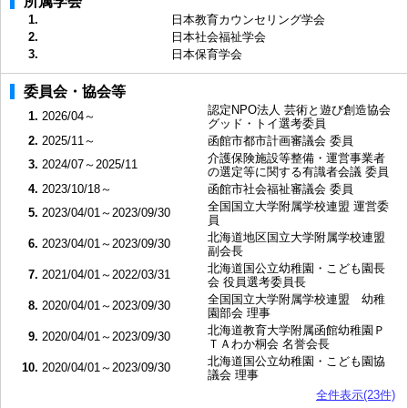
所属学会
1.
日本教育カウンセリング学会
2.
日本社会福祉学会
3.
日本保育学会
委員会・協会等
認定NPO法人 芸術と遊び創造協会
1.
2026/04～
グッド・トイ選考委員
2.
2025/11～
函館市都市計画審議会 委員
介護保険施設等整備・運営事業者
3.
2024/07～2025/11
の選定等に関する有識者会議 委員
4.
2023/10/18～
函館市社会福祉審議会 委員
全国国立大学附属学校連盟 運営委
5.
2023/04/01～2023/09/30
員
北海道地区国立大学附属学校連盟
6.
2023/04/01～2023/09/30
副会長
北海道国公立幼稚園・こども園長
7.
2021/04/01～2022/03/31
会 役員選考委員長
全国国立大学附属学校連盟 幼稚
8.
2020/04/01～2023/09/30
園部会 理事
北海道教育大学附属函館幼稚園Ｐ
9.
2020/04/01～2023/09/30
ＴＡわか桐会 名誉会長
北海道国公立幼稚園・こども園協
10.
2020/04/01～2023/09/30
議会 理事
全件表示(23件)