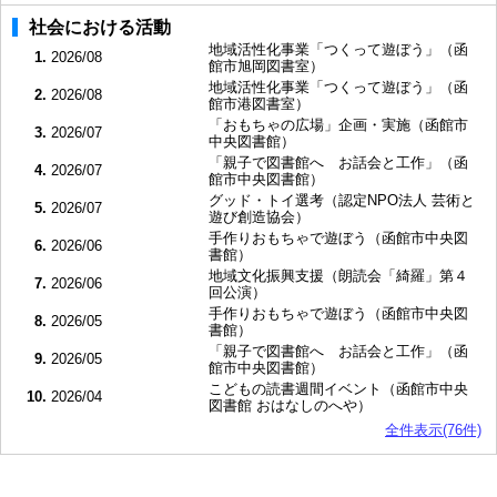
社会における活動
地域活性化事業「つくって遊ぼう」（函
1.
2026/08
館市旭岡図書室）
地域活性化事業「つくって遊ぼう」（函
2.
2026/08
館市港図書室）
「おもちゃの広場」企画・実施（函館市
3.
2026/07
中央図書館）
「親子で図書館へ お話会と工作」（函
4.
2026/07
館市中央図書館）
グッド・トイ選考（認定NPO法人 芸術と
5.
2026/07
遊び創造協会）
手作りおもちゃで遊ぼう（函館市中央図
6.
2026/06
書館）
地域文化振興支援（朗読会「綺羅」第４
7.
2026/06
回公演）
手作りおもちゃで遊ぼう（函館市中央図
8.
2026/05
書館）
「親子で図書館へ お話会と工作」（函
9.
2026/05
館市中央図書館）
こどもの読書週間イベント（函館市中央
10.
2026/04
図書館 おはなしのへや）
全件表示(76件)