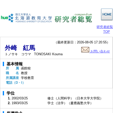
研究者総覧
TOP
（最終更新日：2026-08-05 17:20:55）
外崎 紅馬
お問い合わせ
トノサキ コウマ
TONOSAKI Kouma
基本情報
所 属
函館校
職 名
教授
所属講座
学校教育
電話（D・I）
学位
1.
2002/03/25
修士（人間科学）（日本大学大学院）
2.
1993/03/25
学士（法学）（慶應義塾大学）