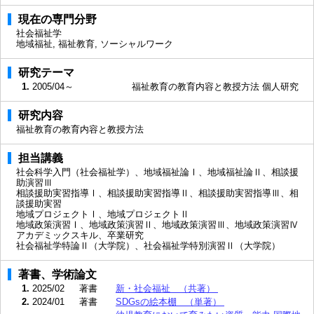
現在の専門分野
社会福祉学
地域福祉, 福祉教育, ソーシャルワーク
研究テーマ
1.
2005/04～
福祉教育の教育内容と教授方法 個人研究
研究内容
福祉教育の教育内容と教授方法
担当講義
社会科学入門（社会福祉学）、地域福祉論Ⅰ、地域福祉論Ⅱ、相談援
助演習Ⅲ
相談援助実習指導Ⅰ、相談援助実習指導Ⅱ、相談援助実習指導Ⅲ、相
談援助実習
地域プロジェクトⅠ、地域プロジェクトⅡ
地域政策演習Ⅰ、地域政策演習Ⅱ、地域政策演習Ⅲ、地域政策演習Ⅳ
アカデミックスキル、卒業研究
社会福祉学特論Ⅱ（大学院）、社会福祉学特別演習Ⅱ（大学院）
著書、学術論文
1.
2025/02
著書
新・社会福祉 （共著）
2.
2024/01
著書
SDGsの絵本棚 （単著）