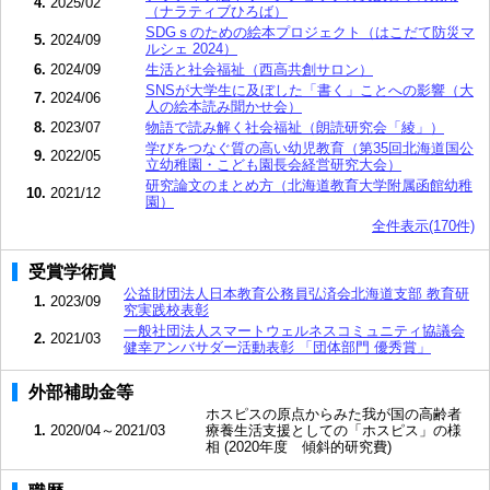
4.
2025/02
（ナラティブひろば）
SDGｓのための絵本プロジェクト（はこだて防災マ
5.
2024/09
ルシェ 2024）
6.
2024/09
生活と社会福祉（西高共創サロン）
SNSが大学生に及ぼした「書く」ことへの影響（大
7.
2024/06
人の絵本読み聞かせ会）
8.
2023/07
物語で読み解く社会福祉（朗読研究会「綾」）
学びをつなぐ質の高い幼児教育（第35回北海道国公
9.
2022/05
立幼稚園・こども園長会経営研究大会）
研究論文のまとめ方（北海道教育大学附属函館幼稚
10.
2021/12
園）
全件表示(170件)
受賞学術賞
公益財団法人日本教育公務員弘済会北海道支部 教育研
1.
2023/09
究実践校表彰
一般社団法人スマートウェルネスコミュニティ協議会
2.
2021/03
健幸アンバサダー活動表彰 「団体部門 優秀賞」
外部補助金等
ホスピスの原点からみた我が国の高齢者
1.
2020/04～2021/03
療養生活支援としての「ホスピス」の様
相 (2020年度 傾斜的研究費)