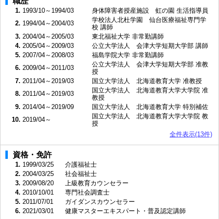
職歴
1.
1993/10～1994/03
身体障害者授産施設 虹の園 生活指導員
学校法人北杜学園 仙台医療福祉専門学
2.
1994/04～2004/03
校 講師
3.
2004/04～2005/03
東北福祉大学 非常勤講師
4.
2005/04～2009/03
公立大学法人 会津大学短期大学部 講師
5.
2007/04～2008/03
福島学院大学 非常勤講師
公立大学法人 会津大学短期大学部 准教
6.
2009/04～2011/03
授
7.
2011/04～2019/03
国立大学法人 北海道教育大学 准教授
国立大学法人 北海道教育大学大学院 准
8.
2011/04～2019/03
教授
9.
2014/04～2019/09
国立大学法人 北海道教育大学 特別補佐
国立大学法人 北海道教育大学大学院 教
10.
2019/04～
授
全件表示(13件)
資格・免許
1.
1999/03/25
介護福祉士
2.
2004/03/25
社会福祉士
3.
2009/08/20
上級教育カウンセラー
4.
2010/10/01
専門社会調査士
5.
2011/07/01
ガイダンスカウンセラー
6.
2021/03/01
健康マスターエキスパート・普及認定講師