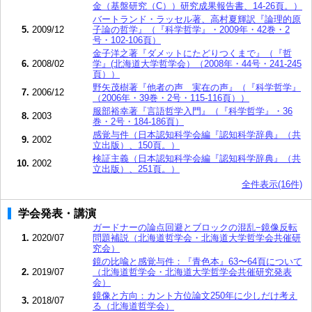
金（基盤研究（C））研究成果報告書、14-26頁。）
バートランド・ラッセル著、高村夏輝訳『論理的原
5.
2009/12
子論の哲学』（『科学哲学』・2009年・42巻・2
号・102-106頁）
金子洋之著『ダメットにたどりつくまで』（『哲
6.
2008/02
学』(北海道大学哲学会）（2008年・44号・241-245
頁））
野矢茂樹著『他者の声 実在の声』（『科学哲学』
7.
2006/12
（2006年・39巻・2号・115-116頁））
服部裕幸著『言語哲学入門』（『科学哲学』・36
8.
2003
巻・2号・184-186頁）
感覚与件（日本認知科学会編『認知科学辞典』（共
9.
2002
立出版）、150頁。）
検証主義（日本認知科学会編『認知科学辞典』（共
10.
2002
立出版）、251頁。）
全件表示(16件)
学会発表・講演
ガードナーの論点回避とブロックの混乱−鏡像反転
1.
2020/07
問題補説（北海道哲学会・北海道大学哲学会共催研
究会）
鏡の比喩と感覚与件：『青色本』63〜64頁について
2.
2019/07
（北海道哲学会・北海道大学哲学会共催研究発表
会）
鏡像と方向：カント方位論文250年に少しだけ考え
3.
2018/07
る（北海道哲学会）