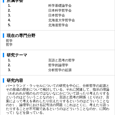
所属学会
1.
科学基礎論学会
2.
日本科学哲学会
3.
日本哲学会
4.
北海道大学哲学会
5.
北海道哲学会
現在の専門分野
哲学
哲学
研究テーマ
1.
言語と思考の哲学
2.
哲学的論理学
3.
分析哲学の起源
研究内容
バートランド・ラッセルについての研究を中心に、分析哲学の起源と
その形成の歴史について検討している。それに関連して、指示の理論
（われわれが他のものではないなにかについて語ったり考えたりする
というのはどういうことなのか）、言語と思考の関係（とりわけ、言
葉によって考えを表わしたり伝えたりするというのはどういうことな
のか）、論理学における記号法の問題（これはとくに、考えたり語っ
たりすることが不可能であるというのはどういうことなのか、に関わ
って）などを扱っている。