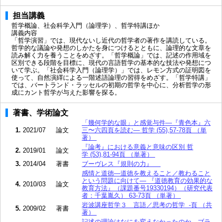
担当講義
哲学概論、社会科学入門（論理学）、哲学特講ほか
講義内容
「哲学演習」では、現代ないし近代の哲学者の著作を講読している。
哲学的な議論や発想のしかたを身につけるとともに、論理的な文章を
読み解く力を養うことをめざす。「哲学概論」では、記述の作用域を
区別できる段階を目標に、現代の言語哲学の基本的な技法や発想につ
いて学ぶ。「社会科学入門（論理学）」では、レモン方式の証明図を
使って、自然演繹による一階述語論理の習得をめざす。「哲学特講」
では、バートランド・ラッセルの初期の哲学を中心に、分析哲学の形
成にカント哲学が与えた影響を探る。
著書、学術論文
「幾何学的な眼」と感覚与件—『青色本』六
1.
2021/07
論文
三〜六四頁を読む— 哲学 (55),57-78頁 （単
著）
『論考』における意義と意味の区別 哲
2.
2019/01
論文
学 (53),81-94頁 （単著）
3.
2014/04
著書
ブーヴレス『規則の力』
感情と道徳―道徳を教えること／教わること
という問題に向けて― 『道徳教育の効果的な
4.
2010/03
論文
教育方法』（課題番号19330194）（研究代表
者：千葉胤久） 63-73頁 （単著）
岩波講座哲学３ 言語／思考の哲学 -頁 （共
5.
2009/02
著書
著）
記述の理論はなにを変えなかったのか―ブラ