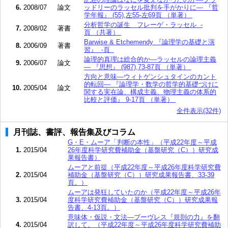
6.
2008/07
論文
ッドリーのラッセル批判を手がかりに― 『哲
学年報』 (55),左55-左69頁 （単著）
分析哲学の誕生 フレーゲ・ラッセル -
7.
2008/02
著書
頁 （共著）
Barwise & Etchemendy 『論理学の基礎と演
8.
2006/09
著書
習』 -頁
論理的真理は総合的か―ラッセルの論理主義
9.
2006/07
論文
― 『思想』 (987),73-87頁 （単著）
方向と意味―ウィトゲンシュタインのカント
的転回― 『論理学・数学の哲学的基礎づけに
10.
2005/04
論文
関する実在論、構成主義、物理主義の体系的
比較と評価』 9-17頁 （単著）
全件表示(32件)
月刊誌、書評、報告集及びコラム
G・E・ムーア「判断の本性」（平成22年度～平成
1.
2015/04
26年度科学研究費補助金（基盤研究（C））研究成
果報告書）
ムーアと前提（平成22年度～平成26年度科学研究費
2.
2015/04
補助金（基盤研究（C））研究成果報告書、33-39
頁。）
ムーアは発狂していたのか（平成22年度～平成26年
3.
2015/04
度科学研究費補助金（基盤研究（C））研究成果報
告書、4-13頁。）
意味体・仮説・文法―ブーヴレス『規則の力』を翻
4.
2015/04
訳して。（平成22年度～平成26年度科学研究費補助