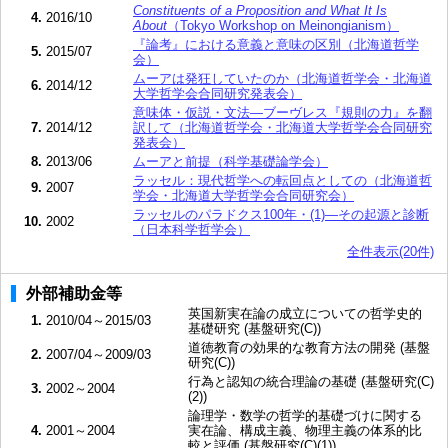
Constituents of a Proposition and What It Is
4.
2016/10
About
（Tokyo Workshop on Meinongianism）
『論考』における意義と意味の区別（北海道哲学
5.
2015/07
会）
ムーアは発狂していたのか（北海道哲学会・北海道
6.
2014/12
大学哲学会合同研究発表会）
意味体・仮説・文法―ブーヴレス『規則の力』を翻
7.
2014/12
訳して（北海道哲学会・北海道大学哲学会合同研究
発表会）
8.
2013/06
ムーアと前提（科学基礎論学会）
ラッセル：現代哲学への転回点としての（北海道哲
9.
2007
学会・北海道大学哲学会合同研究会）
ラッセルのパラドクス100年・(1)―その起源と診断
10.
2002
（日本科学哲学会）
全件表示(20件)
外部補助金等
英国新実在論の成立についての哲学史的
1.
2010/04～2015/03
基礎研究 (基盤研究(C))
道徳教育の効果的な教育方法の開発 (基盤
2.
2007/04～2009/03
研究(C))
行為と認知の統合理論の基礎 (基盤研究(C)
3.
2002～2004
(2))
論理学・数学の哲学的基礎づけに関する
4.
2001～2004
実在論、構成主義、物理主義の体系的比
較と評価 (基盤研究(C)(1))