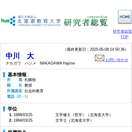
研究者総覧
TOP
（最終更新日：2025-05-08 14:50:36）
中川 大
お問い合わせ
ナカガワ ハジメ
NAKAGAWA Hajime
基本情報
所 属
札幌校
職 名
教授
所属講座
社会科教育
電話（D・I）
学位
1.
1988/03/25
文学修士（哲学）（北海道大学）
2.
1984/03/25
文学士（北海道大学）