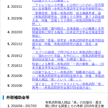
代出版メディアの隆盛」）
「アドレツセンス中葉」とは何だったのか―宮沢賢
2.
2023/11
治と吉本隆明（令和五年度語学文学会学術研究会）
「新興芸術」前夜―有島武郎「或る施療患者」論
（有島武郎研究会 没後１００周年 第７３回全国
3.
2023/06
大会 特集「没後１００周年―有島武郎晩年の思
想」）
戦後占領期『週刊朝日』北海道版―その概要と文学
4.
2022/03
関連資料に関する報告（日本近代文学会北海道支部
例会）
有島武郎『星座』研究史（有島武郎研究会第70回全
5.
2021/12
国大会 特集「有島武郎研究の過去・現在・未
来」）
「タブーの崩壊」で呼び出された有島武郎の童話
6.
2019/12
―「溺れかけた兄妹」を中心に―（有島武郎研究会
第66回全国大会 特集「白樺派と童話」）
快楽による教育―有島武郎「一房の葡萄」論―（日
7.
2018/12
本児童文学学会12月例会）
小説家であること―有島武郎「独断者の会話」論
8.
2016/06
―（有島武郎研究会第59回全国大会 特集「有島武
郎個人雑誌『泉』という〈場〉」）
「涙ぐまし」きアナーキストたち―有島武郎「骨」
9.
2015/06
再考―（有島武郎研究会第57回全国大会）
外部補助金等
有島武郎個人雑誌『泉』の出版社・叢文
1.
2016/04～2017/03
閣に関する調査とその考察 (2016年度立教