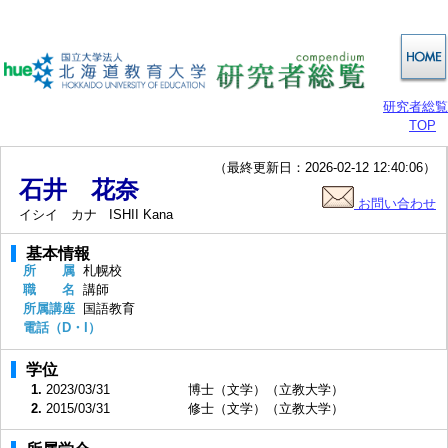
研究者総覧
TOP
（最終更新日：2026-02-12 12:40:06）
石井 花奈
お問い合わせ
イシイ カナ
ISHII Kana
基本情報
所 属
札幌校
職 名
講師
所属講座
国語教育
電話（D・I）
学位
1.
2023/03/31
博士（文学）（立教大学）
2.
2015/03/31
修士（文学）（立教大学）