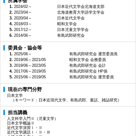
所属学会
1.
2024/02～
日本近代文学会北海道支部
2.
2023/04～
北海道教育大学語学文学会
3.
2020/04～
日本近代文学会
4.
2018/03～
昭和文学会
5.
2017/12～
日本児童文学学会
6.
2014/06～
有島武郎研究会
委員会・協会等
1.
2025/06～
有島武郎研究会 運営委員長
2.
2019/06～2021/05
昭和文学会 会務委員
3.
2019/06～2023/05
有島武郎研究会 会計
4.
2017/06～2019/05
有島武郎研究会 HP係
5.
2015/06～2019/05
有島武郎研究会 運営委員
現在の専門分野
日本文学
（キーワード：日本近現代文学、有島武郎、童話、雑誌研究）
担当講義
人文科学入門Ⅱ（児童文学）
日本文学概論Ⅱ
近代文学演習Ⅰ・Ⅱ
近代文学講読Ⅰ・Ⅱ・Ⅲ