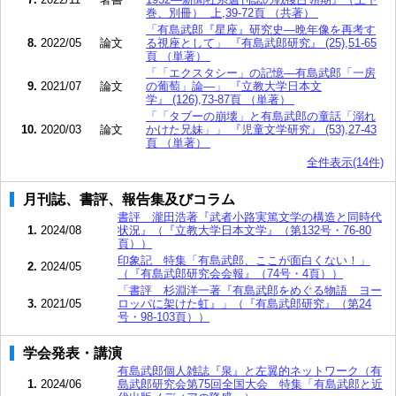
巻、別冊） 上,39-72頁 （共著）
「有島武郎『星座』研究史―晩年像を再考す
8.
2022/05
論文
る視座として」 『有島武郎研究』 (25),51-65
頁 （単著）
「「エクスタシー」の記憶―有島武郎「一房
9.
2021/07
論文
の葡萄」論―」 『立教大学日本文
学』 (126),73-87頁 （単著）
「「タブーの崩壊」と有島武郎の童話「溺れ
10.
2020/03
論文
かけた兄妹」」 『児童文学研究』 (53),27-43
頁 （単著）
全件表示(14件)
月刊誌、書評、報告集及びコラム
書評 瀧田浩著『武者小路実篤文学の構造と同時代
1.
2024/08
状況』（『立教大学日本文学』（第132号・76-80
頁））
印象記 特集「有島武郎、ここが面白くない！」
2.
2024/05
（『有島武郎研究会会報』（74号・4頁））
「書評 杉淵洋一著『有島武郎をめぐる物語 ヨー
3.
2021/05
ロッパに架けた虹』」（『有島武郎研究』（第24
号・98‐103頁））
学会発表・講演
有島武郎個人雑誌『泉』と左翼的ネットワーク（有
1.
2024/06
島武郎研究会第75回全国大会 特集「有島武郎と近