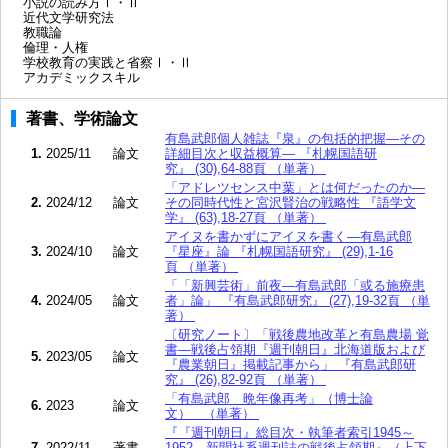
小説の読み方Ⅰ・Ⅱ
近代文学研究法
教職論
倫理・人権
学校教育の実践と省察Ⅰ・Ⅱ
アカデミックスキル
著書、学術論文
有島武郎個人雑誌『泉』の包括的把握―その
1.
2025/11
論文
詳細目次と収益概算― 『札幌国語研
究』 (30),64-88頁 （単著）
「アドレツセンス中葉」とは何だったのか―
2.
2024/12
論文
その同時代性と宮沢賢治の戦略性 『語学文
学』 (63),18-27頁 （単著）
アイヌを書かずにアイヌを書く―有島武郎
3.
2024/10
論文
『星座』論 『札幌国語研究』 (29),1-16
頁 （単著）
「「新興芸術」前夜―有島武郎「或る施療患
4.
2024/05
論文
者」論」 『有島武郎研究』 (27),19-32頁 （単
著）
〔研究ノート〕「戦後農地改革と有島農場 覚
書―戦後占領期『週刊朝日』北海道版および
5.
2023/05
論文
『農業朝日』掲載記事から」 『有島武郎研
究』 (26),82-92頁 （単著）
「有島武郎 晩年像再考」（博士論
6.
2023
論文
文） （単著）
『『週刊朝日』総目次・執筆者索引1945～
7.
2022/11
著書
1952―新聞社系週刊誌の戦後占領期』（上下